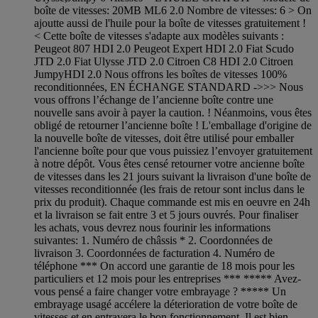
boîte de vitesses: 20MB ML6 2.0 Nombre de vitesses: 6 > On
ajoutte aussi de l'huile pour la boîte de vitesses gratuitement !
< Cette boîte de vitesses s'adapte aux modèles suivants :
Peugeot 807 HDI 2.0 Peugeot Expert HDI 2.0 Fiat Scudo
JTD 2.0 Fiat Ulysse JTD 2.0 Citroen C8 HDI 2.0 Citroen
JumpyHDI 2.0 Nous offrons les boîtes de vitesses 100%
reconditionnées, EN ÉCHANGE STANDARD ->>> Nous
vous offrons l’échange de l’ancienne boîte contre une
nouvelle sans avoir à payer la caution. ! Néanmoins, vous êtes
obligé de retourner l’ancienne boîte ! L'emballage d'origine de
la nouvelle boîte de vitesses, doit être utilisé pour emballer
l'ancienne boîte pour que vous puissiez l’envoyer gratuitement
à notre dépôt. Vous êtes censé retourner votre ancienne boîte
de vitesses dans les 21 jours suivant la livraison d'une boîte de
vitesses reconditionnée (les frais de retour sont inclus dans le
prix du produit). Chaque commande est mis en oeuvre en 24h
et la livraison se fait entre 3 et 5 jours ouvrés. Pour finaliser
les achats, vous devrez nous fourinir les informations
suivantes: 1. Numéro de châssis * 2. Coordonnées de
livraison 3. Coordonnées de facturation 4. Numéro de
téléphone *** On accord une garantie de 18 mois pour les
particuliers et 12 mois pour les entreprises *** ***** Avez-
vous pensé a faire changer votre embrayage ? ***** Un
embrayage usagé accélere la déterioration de votre boîte de
vitesses et en entravera le bon fonctionnement. Il est bien