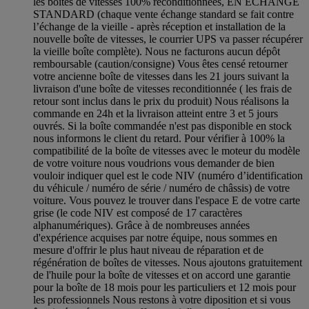
les boîtes de vitesses 100% reconditionnées, EN ÉCHANGE
STANDARD (chaque vente échange standard se fait contre
l’échange de la vieille - après réception et installation de la
nouvelle boîte de vitesses, le courrier UPS va passer récupérer
la vieille boîte complète). Nous ne facturons aucun dépôt
remboursable (caution/consigne) Vous êtes censé retourner
votre ancienne boîte de vitesses dans les 21 jours suivant la
livraison d'une boîte de vitesses reconditionnée ( les frais de
retour sont inclus dans le prix du produit) Nous réalisons la
commande en 24h et la livraison atteint entre 3 et 5 jours
ouvrés. Si la boîte commandée n'est pas disponible en stock
nous informons le client du retard. Pour vérifier à 100% la
compatibilité de la boîte de vitesses avec le moteur du modèle
de votre voiture nous voudrions vous demander de bien
vouloir indiquer quel est le code NIV (numéro d’identification
du véhicule / numéro de série / numéro de châssis) de votre
voiture. Vous pouvez le trouver dans l'espace E de votre carte
grise (le code NIV est composé de 17 caractères
alphanumériques). Grâce à de nombreuses années
d'expérience acquises par notre équipe, nous sommes en
mesure d'offrir le plus haut niveau de réparation et de
régénération de boîtes de vitesses. Nous ajoutons gratuitement
de l'huile pour la boîte de vitesses et on accord une garantie
pour la boîte de 18 mois pour les particuliers et 12 mois pour
les professionnels Nous restons à votre diposition et si vous