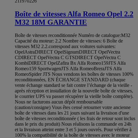
211970226
Boîte de vitesses Alfa Romeo Opel 2.2
M32 18M GARANTIE
Boîte de vitesses reconditionnée Numéro de catalogue:M32
Capacité du moteur: 2.2 Nombre de vitesses: 6 Boîte de
vitesses M32 2.2.correspond aux voitures suivantes:
OpelAstraDIRECT OpelSignumDIRECT OpelVectra
CDIRECT OpelVectra C GTSDIRECT OpelVectra C
KombiDIRECT OpelZafira Bx Alfa Romeo159JTS Alfa
Romeo159 SportwagenJTS Alfa RomeoBreraJTS Alfa
RomeoSpider JTS Nous vendons les boîtes de vitesses 100%
reconditionnées, EN ÉCHANGE STANDARD (chaque
vente échange standard se fait contre l’échange de la vieille -
après réception et installation de la nouvelle boîte de vitesses,
le courrier UPS va passer récupérer la vieille boîte complète).
Nous ne facturons aucun dépôt remboursable
(caution/consigne) Vous êtes censé retourner votre ancienne
boîte de vitesses dans les 21 jours suivant la livraison d'une
boîte de vitesses reconditionnée ( les frais de retour sont inclus
dans le prix du produit) Nous réalisons la commande en 24h
et la livraison atteint entre 3 et 5 jours ouvrés. Pour vérifier à
100% la compatibilité de la boîte de vitesses avec le moteur