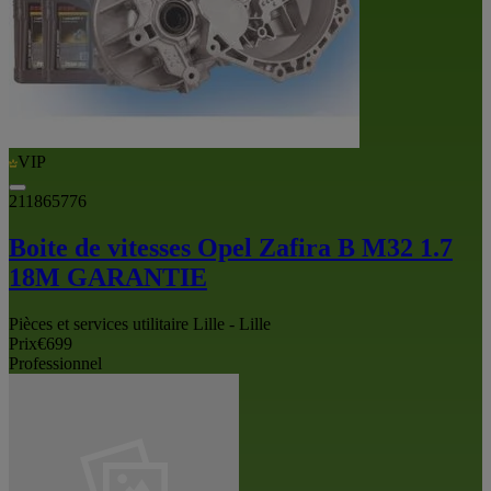
VIP
211865776
Boite de vitesses Opel Zafira B M32 1.7
18M GARANTIE
Pièces et services utilitaire Lille - Lille
Prix
€699
Professionnel