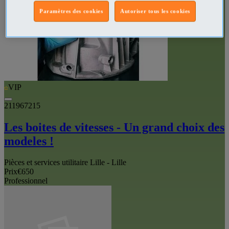
Paramètres des cookies
Autoriser tous les cookies
VIP
211967215
Les boites de vitesses - Un grand choix des
modeles !
Pièces et services utilitaire Lille - Lille
Prix
€650
Professionnel