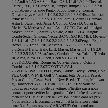
2.2 Audi A2 A3 A3 SportBack Q3 1.4 1.6 1.9 2.0 Chevrolet
Cruze (J300) 1.7 CitroënC8, Jumper, Jumpy 1.6 2.0 2.3 2.8
3.0FiatBravo, Grande Punto, Scudo, Bravo 2, Corma,
Ducato, Ulysse 1.4 1.6 1.9 2.0 2.2 2.3 2.8 3.0NissanInterstar,
Primastar 1.9 2.0 2.2 2.5 3.0OpelAstra H, Astra H Caravan,
Astra H Stufenheck, Astra J, Combo, Corsa D, Corsa E,
Meriva B, Meriva A Astra J, Astra J GTC, Cascada, Insignia,
Mokka, Zafira C, Zafira B Vivaro, Astra J GTX, Insignia
Combi/Sedan, Signum, Vectra B/C/GTS/C KOMBI, Movano
1.3 1.4 1.6 1.7 1.8 1.9 2.0 2.2 2.3 2.5 2.8 3.0PeugeotExpert,
Boxer, 807,Trafic II/III, Master II 1.6 2.0 2.2 2.3 2.8
3.0RenaultTrafic, Trafic II/III, Master, Master II 1.6 1.9 2.0
2.2 2.3 2.5 2.8 3.0SeatArosa, Cordoba, Ibiza, Toledo, Toledo
III, Altea, Altea XL, Leon, Leon ST 1.4 1.6 1.9
2.0SKODAFabia, Roomster, Octavia, Superb, Octavia
Combi 1.4 1.6 1.9 2.0TOYOTARAV 4
2.2VOLKSWAGENFOX, Polo, Caddy, Caddy Combi, Golf
Plus, Golf V/VI/VII, Golf V Variant, Jetta, Jetta III, Passat,
Passat Combi, Passat Variant, New Beetle, Touran, Multivan
V, Transporter V/T5, Tiguan 1.4 1.6 1.9 2.0 Si vous ne
trouvez pas votre modèle de voiture, n’hésitez pas à nous
contacter pour vérifier la disponibilité de la boîte de vitesses
recherchée LIVRAISON: la livraison incluse dans les prix.
Nous réalisons la commande en 24h et la livraison atteint
entre 3 et 5 jours ouvrés. GARANTIE: On accord une