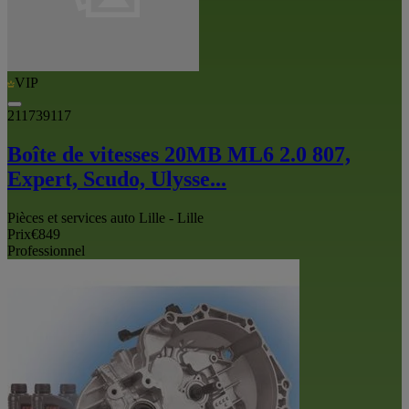
VIP
211739117
Boîte de vitesses 20MB ML6 2.0 807,
Expert, Scudo, Ulysse...
Pièces et services auto Lille - Lille
Prix
€849
Professionnel