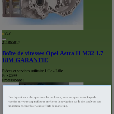
VIP
211865817
Boîte de vitesses Opel Astra H M32 1.7
18M GARANTIE
Pièces et services utilitaire Lille - Lille
Prix
€699
Professionnel
En cliquant sur « Accepter tous les cookies », vous acceptez le stockage de
cookies sur votre appareil pour améliorer la navigation sur le site, analyser son
utilisation et contribuer à nos efforts de marketing.