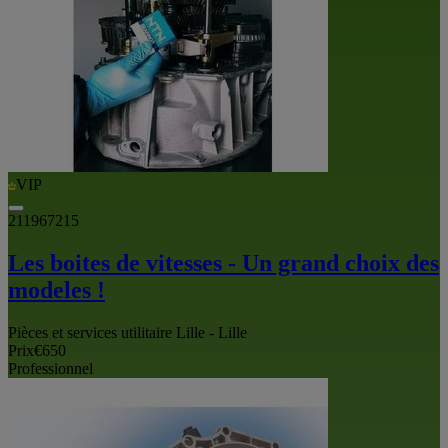
VIP
211967215
Les boites de vitesses - Un grand choix des
modeles !
Pièces et services utilitaire Lille - Lille
Prix
€650
Professionnel