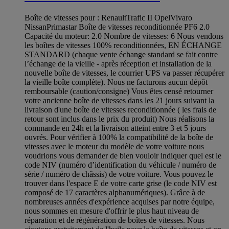
Boîte de vitesses pour : RenaultTrafic II OpelVivaro
NissanPrimastar Boîte de vitesses reconditionnée PF6 2.0
Capacité du moteur: 2.0 Nombre de vitesses: 6 Nous vendons
les boîtes de vitesses 100% reconditionnées, EN ÉCHANGE
STANDARD (chaque vente échange standard se fait contre
l’échange de la vieille - après réception et installation de la
nouvelle boîte de vitesses, le courrier UPS va passer récupérer
la vieille boîte complète). Nous ne facturons aucun dépôt
remboursable (caution/consigne) Vous êtes censé retourner
votre ancienne boîte de vitesses dans les 21 jours suivant la
livraison d'une boîte de vitesses reconditionnée ( les frais de
retour sont inclus dans le prix du produit) Nous réalisons la
commande en 24h et la livraison atteint entre 3 et 5 jours
ouvrés. Pour vérifier à 100% la compatibilité de la boîte de
vitesses avec le moteur du modèle de votre voiture nous
voudrions vous demander de bien vouloir indiquer quel est le
code NIV (numéro d’identification du véhicule / numéro de
série / numéro de châssis) de votre voiture. Vous pouvez le
trouver dans l'espace E de votre carte grise (le code NIV est
composé de 17 caractères alphanumériques). Grâce à de
nombreuses années d'expérience acquises par notre équipe,
nous sommes en mesure d'offrir le plus haut niveau de
réparation et de régénération de boîtes de vitesses. Nous