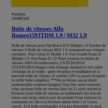
Premium
196880349
Boîte de vitesses Alfa
Romeo159JTDM 1.9 | M32 1.9
Boîte de vitesses pour Fiat Bravo II D Multijet 1.9 Nombre de
vitesses: 6 Boîte de vitesses M32 1.9 correspond aux voitures
suivantes: -Fiat Corma D Multije 1.9 -Fiat Grande Punto D
Multijet 1.9 -Fiat Punto D 1.9 Nous vendons les boîtes de
vitesses 100% reconditionnées, EN ÉCHANGE
STANDARD (chaque vente échange standard se fait contre
l’échange de la vieille - après réception et installation de la
nouvelle boîte de vitesses, le courrier UPS va passer récupérer
la vieille boîte complète). ***On ne facture aucun dépôt
remboursable (caution/consigne) Vous êtes censé retourner
votre ancienne boîte de vitesses dans les 21 jours suivant la
livraison d'une boîte de vitesses reconditionnée (les frais de
retour sont inclus dans le prix du produit) Nous réalisons la
commande en 24h et la livraison atteint entre 3 et 5 jours
ouvrés. Si la boîte commandée n'est pas disponible en stock