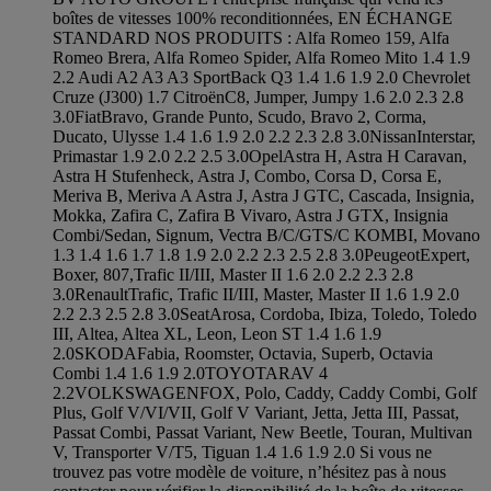
boîtes de vitesses 100% reconditionnées, EN ÉCHANGE
STANDARD NOS PRODUITS : Alfa Romeo 159, Alfa
Romeo Brera, Alfa Romeo Spider, Alfa Romeo Mito 1.4 1.9
2.2 Audi A2 A3 A3 SportBack Q3 1.4 1.6 1.9 2.0 Chevrolet
Cruze (J300) 1.7 CitroënC8, Jumper, Jumpy 1.6 2.0 2.3 2.8
3.0FiatBravo, Grande Punto, Scudo, Bravo 2, Corma,
Ducato, Ulysse 1.4 1.6 1.9 2.0 2.2 2.3 2.8 3.0NissanInterstar,
Primastar 1.9 2.0 2.2 2.5 3.0OpelAstra H, Astra H Caravan,
Astra H Stufenheck, Astra J, Combo, Corsa D, Corsa E,
Meriva B, Meriva A Astra J, Astra J GTC, Cascada, Insignia,
Mokka, Zafira C, Zafira B Vivaro, Astra J GTX, Insignia
Combi/Sedan, Signum, Vectra B/C/GTS/C KOMBI, Movano
1.3 1.4 1.6 1.7 1.8 1.9 2.0 2.2 2.3 2.5 2.8 3.0PeugeotExpert,
Boxer, 807,Trafic II/III, Master II 1.6 2.0 2.2 2.3 2.8
3.0RenaultTrafic, Trafic II/III, Master, Master II 1.6 1.9 2.0
2.2 2.3 2.5 2.8 3.0SeatArosa, Cordoba, Ibiza, Toledo, Toledo
III, Altea, Altea XL, Leon, Leon ST 1.4 1.6 1.9
2.0SKODAFabia, Roomster, Octavia, Superb, Octavia
Combi 1.4 1.6 1.9 2.0TOYOTARAV 4
2.2VOLKSWAGENFOX, Polo, Caddy, Caddy Combi, Golf
Plus, Golf V/VI/VII, Golf V Variant, Jetta, Jetta III, Passat,
Passat Combi, Passat Variant, New Beetle, Touran, Multivan
V, Transporter V/T5, Tiguan 1.4 1.6 1.9 2.0 Si vous ne
trouvez pas votre modèle de voiture, n’hésitez pas à nous