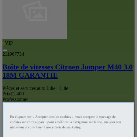
VIP
211967734
Boîte de vitesses Citroen Jumper M40 3.0
18M GARANTIE
Pièces et services auto Lille - Lille
Prix
€1,400
Professionnel
En cliquant sur « Accepter tous les cookies », vous acceptez le stockage de
cookies sur votre appareil pour améliorer la navigation sur le site, analyser son
utilisation et contribuer à nos efforts de marketing.