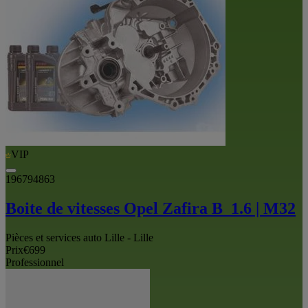
VIP
196794863
Boite de vitesses Opel Zafira B_1.6 | M32
Pièces et services auto Lille - Lille
Prix
€699
Professionnel