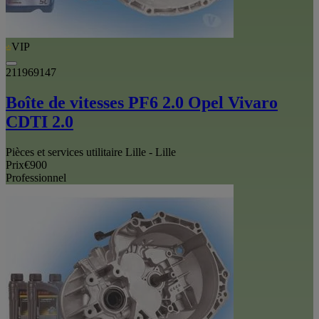
VIP
211969147
Boîte de vitesses PF6 2.0 Opel Vivaro
CDTI 2.0
Pièces et services utilitaire Lille - Lille
Prix
€900
Professionnel