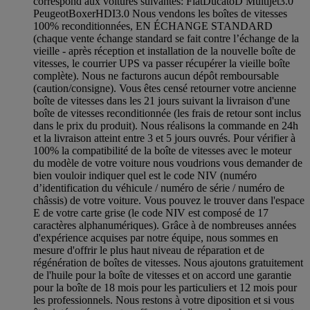
correspond aux voitures suivantes: FiatDucatoD Multijet3.0
PeugeotBoxerHDI3.0 Nous vendons les boîtes de vitesses
100% reconditionnées, EN ÉCHANGE STANDARD
(chaque vente échange standard se fait contre l’échange de la
vieille - après réception et installation de la nouvelle boîte de
vitesses, le courrier UPS va passer récupérer la vieille boîte
complète). Nous ne facturons aucun dépôt remboursable
(caution/consigne). Vous êtes censé retourner votre ancienne
boîte de vitesses dans les 21 jours suivant la livraison d'une
boîte de vitesses reconditionnée (les frais de retour sont inclus
dans le prix du produit). Nous réalisons la commande en 24h
et la livraison atteint entre 3 et 5 jours ouvrés. Pour vérifier à
100% la compatibilité de la boîte de vitesses avec le moteur
du modèle de votre voiture nous voudrions vous demander de
bien vouloir indiquer quel est le code NIV (numéro
d’identification du véhicule / numéro de série / numéro de
châssis) de votre voiture. Vous pouvez le trouver dans l'espace
E de votre carte grise (le code NIV est composé de 17
caractères alphanumériques). Grâce à de nombreuses années
d'expérience acquises par notre équipe, nous sommes en
mesure d'offrir le plus haut niveau de réparation et de
régénération de boîtes de vitesses. Nous ajoutons gratuitement
de l'huile pour la boîte de vitesses et on accord une garantie
pour la boîte de 18 mois pour les particuliers et 12 mois pour
les professionnels. Nous restons à votre diposition et si vous