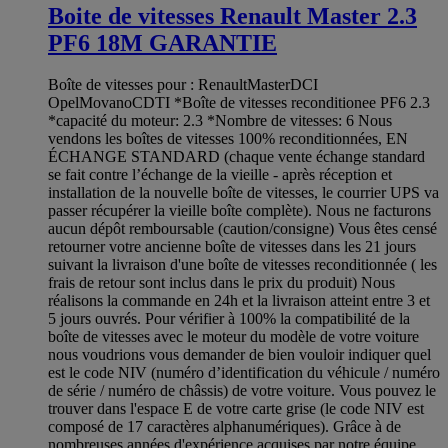
Boite de vitesses Renault Master 2.3
PF6 18M GARANTIE
Boîte de vitesses pour : RenaultMasterDCI
OpelMovanoCDTI *Boîte de vitesses reconditionee PF6 2.3
*capacité du moteur: 2.3 *Nombre de vitesses: 6 Nous
vendons les boîtes de vitesses 100% reconditionnées, EN
ÉCHANGE STANDARD (chaque vente échange standard
se fait contre l’échange de la vieille - après réception et
installation de la nouvelle boîte de vitesses, le courrier UPS va
passer récupérer la vieille boîte complète). Nous ne facturons
aucun dépôt remboursable (caution/consigne) Vous êtes censé
retourner votre ancienne boîte de vitesses dans les 21 jours
suivant la livraison d'une boîte de vitesses reconditionnée ( les
frais de retour sont inclus dans le prix du produit) Nous
réalisons la commande en 24h et la livraison atteint entre 3 et
5 jours ouvrés. Pour vérifier à 100% la compatibilité de la
boîte de vitesses avec le moteur du modèle de votre voiture
nous voudrions vous demander de bien vouloir indiquer quel
est le code NIV (numéro d’identification du véhicule / numéro
de série / numéro de châssis) de votre voiture. Vous pouvez le
trouver dans l'espace E de votre carte grise (le code NIV est
composé de 17 caractères alphanumériques). Grâce à de
nombreuses années d'expérience acquises par notre équipe,