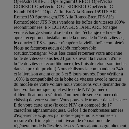
OpelAstraDIRECT OpelSignumDIRECT OpelVectra
CDIRECT OpelVectra C GTSDIRECT OpelVectra C
KombiDIRECT OpelZafira Bx Alfa Romeo159JTS Alfa
Romeo159 SportwagenJTS Alfa RomeoBreraJTS Alfa
RomeoSpider JTS Nous vendons les boîtes de vitesses 100%
reconditionnées, EN ÉCHANGE STANDARD (chaque
vente échange standard se fait contre l’échange de la vieille -
après réception et installation de la nouvelle boîte de vitesses,
le courrier UPS va passer récupérer la vieille boîte complète).
Nous ne facturons aucun dépôt remboursable
(caution/consigne) Vous êtes censé retourner votre ancienne
boîte de vitesses dans les 21 jours suivant la livraison d'une
boîte de vitesses reconditionnée ( les frais de retour sont inclus
dans le prix du produit) Nous réalisons la commande en 24h
et la livraison atteint entre 3 et 5 jours ouvrés. Pour vérifier à
100% la compatibilité de la boîte de vitesses avec le moteur
du modèle de votre voiture nous voudrions vous demander de
bien vouloir indiquer quel est le code NIV (numéro
d’identification du véhicule / numéro de série / numéro de
châssis) de votre voiture. Vous pouvez le trouver dans l'espace
E de votre carte grise (le code NIV est composé de 17
caractères alphanumériques). Grâce à de nombreuses années
d'expérience acquises par notre équipe, nous sommes en
mesure d'offrir le plus haut niveau de réparation et de
régénération de boîtes de vitesses. Nous ajoutons gratuitement