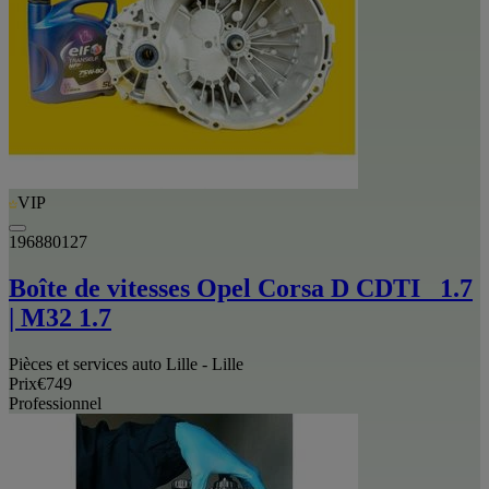
VIP
196880127
Boîte de vitesses Opel Corsa D CDTI _1.7
| M32 1.7
Pièces et services auto Lille - Lille
Prix
€749
Professionnel