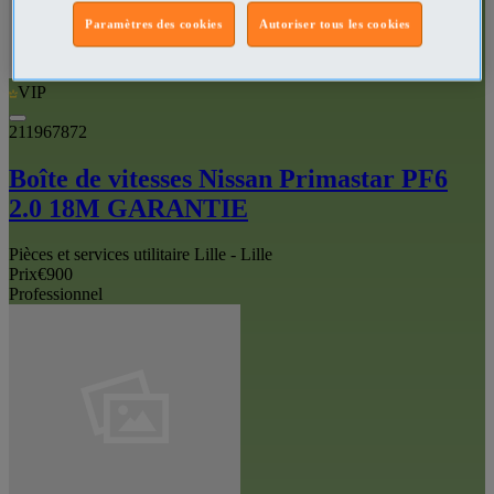
Paramètres des cookies
Autoriser tous les cookies
VIP
211967872
Boîte de vitesses Nissan Primastar PF6
2.0 18M GARANTIE
Pièces et services utilitaire Lille - Lille
Prix
€900
Professionnel