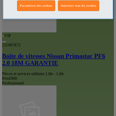
Paramètres des cookies
Autoriser tous les cookies
VIP
211967872
Boîte de vitesses Nissan Primastar PF6
2.0 18M GARANTIE
Pièces et services utilitaire Lille - Lille
Prix
€900
Professionnel