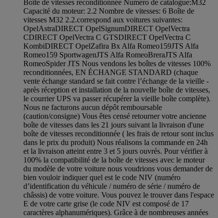
Boîte de vitesses reconditionnée Numéro de catalogue:M32
Capacité du moteur: 2.2 Nombre de vitesses: 6 Boîte de
vitesses M32 2.2.correspond aux voitures suivantes:
OpelAstraDIRECT OpelSignumDIRECT OpelVectra
CDIRECT OpelVectra C GTSDIRECT OpelVectra C
KombiDIRECT OpelZafira Bx Alfa Romeo159JTS Alfa
Romeo159 SportwagenJTS Alfa RomeoBreraJTS Alfa
RomeoSpider JTS Nous vendons les boîtes de vitesses 100%
reconditionnées, EN ÉCHANGE STANDARD (chaque
vente échange standard se fait contre l’échange de la vieille -
après réception et installation de la nouvelle boîte de vitesses,
le courrier UPS va passer récupérer la vieille boîte complète).
Nous ne facturons aucun dépôt remboursable
(caution/consigne) Vous êtes censé retourner votre ancienne
boîte de vitesses dans les 21 jours suivant la livraison d'une
boîte de vitesses reconditionnée ( les frais de retour sont inclus
dans le prix du produit) Nous réalisons la commande en 24h
et la livraison atteint entre 3 et 5 jours ouvrés. Pour vérifier à
100% la compatibilité de la boîte de vitesses avec le moteur
du modèle de votre voiture nous voudrions vous demander de
bien vouloir indiquer quel est le code NIV (numéro
d’identification du véhicule / numéro de série / numéro de
châssis) de votre voiture. Vous pouvez le trouver dans l'espace
E de votre carte grise (le code NIV est composé de 17
caractères alphanumériques). Grâce à de nombreuses années