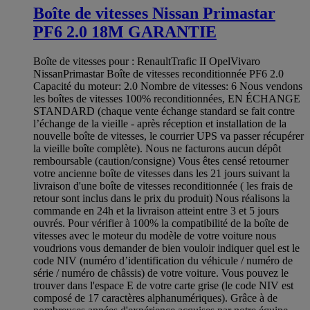
Boîte de vitesses Nissan Primastar
PF6 2.0 18M GARANTIE
Boîte de vitesses pour : RenaultTrafic II OpelVivaro
NissanPrimastar Boîte de vitesses reconditionnée PF6 2.0
Capacité du moteur: 2.0 Nombre de vitesses: 6 Nous vendons
les boîtes de vitesses 100% reconditionnées, EN ÉCHANGE
STANDARD (chaque vente échange standard se fait contre
l’échange de la vieille - après réception et installation de la
nouvelle boîte de vitesses, le courrier UPS va passer récupérer
la vieille boîte complète). Nous ne facturons aucun dépôt
remboursable (caution/consigne) Vous êtes censé retourner
votre ancienne boîte de vitesses dans les 21 jours suivant la
livraison d'une boîte de vitesses reconditionnée ( les frais de
retour sont inclus dans le prix du produit) Nous réalisons la
commande en 24h et la livraison atteint entre 3 et 5 jours
ouvrés. Pour vérifier à 100% la compatibilité de la boîte de
vitesses avec le moteur du modèle de votre voiture nous
voudrions vous demander de bien vouloir indiquer quel est le
code NIV (numéro d’identification du véhicule / numéro de
série / numéro de châssis) de votre voiture. Vous pouvez le
trouver dans l'espace E de votre carte grise (le code NIV est
composé de 17 caractères alphanumériques). Grâce à de