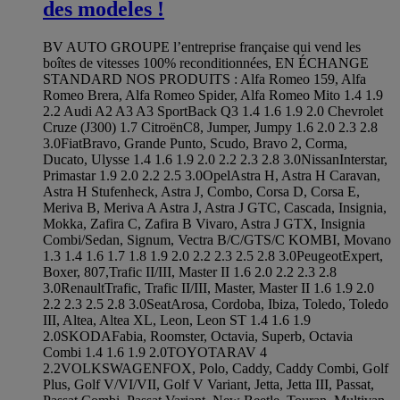
des modeles !
BV AUTO GROUPE l’entreprise française qui vend les
boîtes de vitesses 100% reconditionnées, EN ÉCHANGE
STANDARD NOS PRODUITS : Alfa Romeo 159, Alfa
Romeo Brera, Alfa Romeo Spider, Alfa Romeo Mito 1.4 1.9
2.2 Audi A2 A3 A3 SportBack Q3 1.4 1.6 1.9 2.0 Chevrolet
Cruze (J300) 1.7 CitroënC8, Jumper, Jumpy 1.6 2.0 2.3 2.8
3.0FiatBravo, Grande Punto, Scudo, Bravo 2, Corma,
Ducato, Ulysse 1.4 1.6 1.9 2.0 2.2 2.3 2.8 3.0NissanInterstar,
Primastar 1.9 2.0 2.2 2.5 3.0OpelAstra H, Astra H Caravan,
Astra H Stufenheck, Astra J, Combo, Corsa D, Corsa E,
Meriva B, Meriva A Astra J, Astra J GTC, Cascada, Insignia,
Mokka, Zafira C, Zafira B Vivaro, Astra J GTX, Insignia
Combi/Sedan, Signum, Vectra B/C/GTS/C KOMBI, Movano
1.3 1.4 1.6 1.7 1.8 1.9 2.0 2.2 2.3 2.5 2.8 3.0PeugeotExpert,
Boxer, 807,Trafic II/III, Master II 1.6 2.0 2.2 2.3 2.8
3.0RenaultTrafic, Trafic II/III, Master, Master II 1.6 1.9 2.0
2.2 2.3 2.5 2.8 3.0SeatArosa, Cordoba, Ibiza, Toledo, Toledo
III, Altea, Altea XL, Leon, Leon ST 1.4 1.6 1.9
2.0SKODAFabia, Roomster, Octavia, Superb, Octavia
Combi 1.4 1.6 1.9 2.0TOYOTARAV 4
2.2VOLKSWAGENFOX, Polo, Caddy, Caddy Combi, Golf
Plus, Golf V/VI/VII, Golf V Variant, Jetta, Jetta III, Passat,