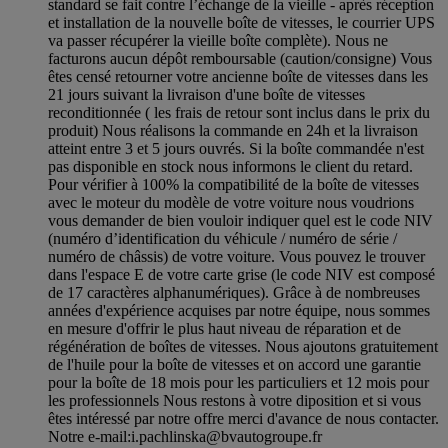
standard se fait contre l’échange de la vieille - après réception
et installation de la nouvelle boîte de vitesses, le courrier UPS
va passer récupérer la vieille boîte complète). Nous ne
facturons aucun dépôt remboursable (caution/consigne) Vous
êtes censé retourner votre ancienne boîte de vitesses dans les
21 jours suivant la livraison d'une boîte de vitesses
reconditionnée ( les frais de retour sont inclus dans le prix du
produit) Nous réalisons la commande en 24h et la livraison
atteint entre 3 et 5 jours ouvrés. Si la boîte commandée n'est
pas disponible en stock nous informons le client du retard.
Pour vérifier à 100% la compatibilité de la boîte de vitesses
avec le moteur du modèle de votre voiture nous voudrions
vous demander de bien vouloir indiquer quel est le code NIV
(numéro d’identification du véhicule / numéro de série /
numéro de châssis) de votre voiture. Vous pouvez le trouver
dans l'espace E de votre carte grise (le code NIV est composé
de 17 caractères alphanumériques). Grâce à de nombreuses
années d'expérience acquises par notre équipe, nous sommes
en mesure d'offrir le plus haut niveau de réparation et de
régénération de boîtes de vitesses. Nous ajoutons gratuitement
de l'huile pour la boîte de vitesses et on accord une garantie
pour la boîte de 18 mois pour les particuliers et 12 mois pour
les professionnels Nous restons à votre diposition et si vous
êtes intéressé par notre offre merci d'avance de nous contacter.
Notre e-mail:
i.pachlinska@bvautogroupe.fr