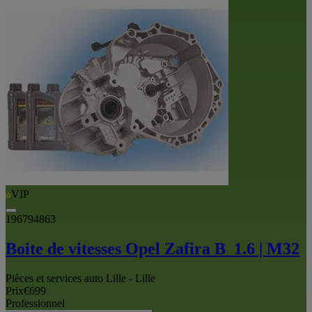
VIP
196794863
Boite de vitesses Opel Zafira B_1.6 | M32
Pièces et services auto Lille - Lille
Prix
€699
Professionnel