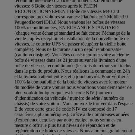
reconditionnée M40 Capacité du moteur: 3.0 Nombre de
vitesses: 6 Boîte de vitesses après le PLEIN
RECONDITIONNEMENT Boîte de vitesses M40 3.0
correspond aux voitures suivantes: FiatDucatoD Multijet3.0
PeugeotBoxerHDI3.0 Nous vendons les boîtes de vitesses
100% reconditionnées, EN ÉCHANGE STANDARD
(chaque vente échange standard se fait contre l’échange de la
vieille - après réception et installation de la nouvelle boîte de
vitesses, le courrier UPS va passer récupérer la vieille boîte
complète). Nous ne facturons aucun dépôt remboursable
(caution/consigne). Vous êtes censé retourner votre ancienne
boîte de vitesses dans les 21 jours suivant la livraison d'une
boîte de vitesses reconditionnée (les frais de retour sont inclus
dans le prix du produit). Nous réalisons la commande en 24h
et la livraison atteint entre 3 et 5 jours ouvrés. Pour vérifier à
100% la compatibilité de la boîte de vitesses avec le moteur
du modèle de votre voiture nous voudrions vous demander de
bien vouloir indiquer quel est le code NIV (numéro
d’identification du véhicule / numéro de série / numéro de
châssis) de votre voiture. Vous pouvez le trouver dans l'espace
E de votre carte grise (le code NIV est composé de 17
caractères alphanumériques). Grâce à de nombreuses années
d'expérience acquises par notre équipe, nous sommes en
mesure d'offrir le plus haut niveau de réparation et de
régénération de boîtes de vitesses. Nous ajoutons gratuitement