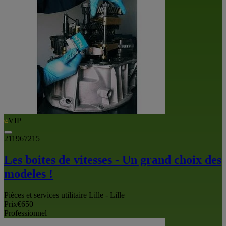
VIP
211967215
Les boites de vitesses - Un grand choix des
modeles !
Pièces et services utilitaire Lille - Lille
Prix
€650
Professionnel