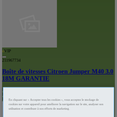
VIP
211967734
Boîte de vitesses Citroen Jumper M40 3.0
18M GARANTIE
Pièces et services auto Lille - Lille
Prix
€1,400
Professionnel
En cliquant sur « Accepter tous les cookies », vous acceptez le stockage de
cookies sur votre appareil pour améliorer la navigation sur le site, analyser son
utilisation et contribuer à nos efforts de marketing.