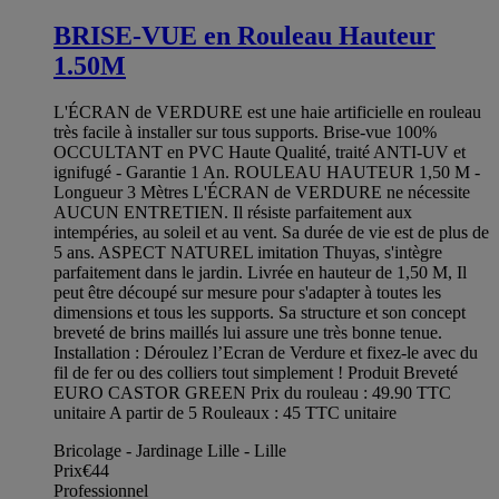
BRISE-VUE en Rouleau Hauteur
1.50M
L'ÉCRAN de VERDURE est une haie artificielle en rouleau
très facile à installer sur tous supports. Brise-vue 100%
OCCULTANT en PVC Haute Qualité, traité ANTI-UV et
ignifugé - Garantie 1 An. ROULEAU HAUTEUR 1,50 M -
Longueur 3 Mètres L'ÉCRAN de VERDURE ne nécessite
AUCUN ENTRETIEN. Il résiste parfaitement aux
intempéries, au soleil et au vent. Sa durée de vie est de plus de
5 ans. ASPECT NATUREL imitation Thuyas, s'intègre
parfaitement dans le jardin. Livrée en hauteur de 1,50 M, Il
peut être découpé sur mesure pour s'adapter à toutes les
dimensions et tous les supports. Sa structure et son concept
breveté de brins maillés lui assure une très bonne tenue.
Installation : Déroulez l’Ecran de Verdure et fixez-le avec du
fil de fer ou des colliers tout simplement ! Produit Breveté
EURO CASTOR GREEN Prix du rouleau : 49.90 TTC
unitaire A partir de 5 Rouleaux : 45 TTC unitaire
Bricolage - Jardinage Lille - Lille
Prix
€44
Professionnel