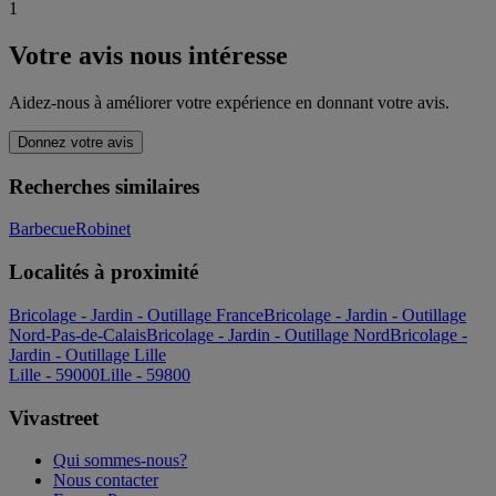
1
Votre avis nous intéresse
Aidez-nous à améliorer votre expérience en donnant votre avis.
Donnez votre avis
Recherches similaires
Barbecue
Robinet
Localités à proximité
Bricolage - Jardin - Outillage France
Bricolage - Jardin - Outillage
Nord-Pas-de-Calais
Bricolage - Jardin - Outillage Nord
Bricolage -
Jardin - Outillage Lille
Lille - 59000
Lille - 59800
Vivastreet
Qui sommes-nous?
Nous contacter