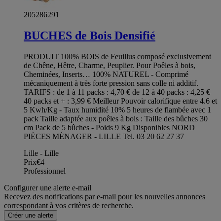
205286291
BUCHES de Bois Densifié
PRODUIT 100% BOIS de Feuillus composé exclusivement
de Chêne, Hêtre, Charme, Peuplier. Pour Poêles à bois,
Cheminées, Inserts… 100% NATUREL - Comprimé
mécaniquement à très forte pression sans colle ni additif.
TARIFS : de 1 à 11 packs : 4,70 € de 12 à 40 packs : 4,25 €
40 packs et + : 3,99 € Meilleur Pouvoir calorifique entre 4.6 et
5 Kwh/Kg - Taux humidité 10% 5 heures de flambée avec 1
pack Taille adaptée aux poêles à bois : Taille des bûches 30
cm Pack de 5 bûches - Poids 9 Kg Disponibles NORD
PIÈCES MÉNAGER - LILLE Tel. 03 20 62 27 37
Lille - Lille
Prix
€4
Professionnel
Configurer une alerte e-mail
Recevez des notifications par e-mail pour les nouvelles annonces
correspondant à vos critères de recherche.
Créer une alerte