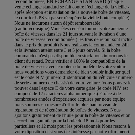
reconditionnées, EN ÉCHANGE STANDARD (chaque
vente échange standard se fait contre l’échange de la vieille -
après réception et installation de la nouvelle boîte de vitesses,
le courrier UPS va passer récupérer la vieille boîte complète).
Nous ne facturons aucun dépôt remboursable
(caution/consigne) Vous êtes censé retourner votre ancienne
boîte de vitesses dans les 21 jours suivant la livraison d'une
boîte de vitesses reconditionnée ( les frais de retour sont inclus
dans le prix du produit) Nous réalisons la commande en 24h
et la livraison atteint entre 3 et 5 jours ouvrés. Si la boîte
commandée n'est pas disponible en stock nous informons le
client du retard. Pour vérifier à 100% la compatibilité de la
boîte de vitesses avec le moteur du modèle de votre voiture
nous voudrions vous demander de bien vouloir indiquer quel
est le code NIV (numéro d’identification du véhicule / numéro
de série / numéro de châssis) de votre voiture. Vous pouvez le
trouver dans l'espace E de votre carte grise (le code NIV est
composé de 17 caractères alphanumériques). Grâce à de
nombreuses années d'expérience acquises par notre équipe,
nous sommes en mesure d'offrir le plus haut niveau de
réparation et de régénération de boîtes de vitesses. Nous
ajoutons gratuitement de l'huile pour la boîte de vitesses et on
accord une garantie pour la boîte de 18 mois pour les
particuliers et 12 mois pour les professionnels Nous restons à
votre diposition et si vous êtes intéressé par notre offre merci