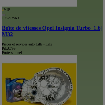
VIP
196793569
Boîte de vitesses Opel Insignia Turbo_1.6|
M32
Pièces et services auto Lille - Lille
Prix
€799
Professionnel