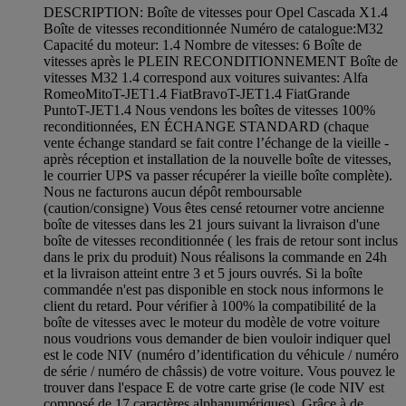
DESCRIPTION: Boîte de vitesses pour Opel Cascada X1.4
Boîte de vitesses reconditionnée Numéro de catalogue:M32
Capacité du moteur: 1.4 Nombre de vitesses: 6 Boîte de
vitesses après le PLEIN RECONDITIONNEMENT Boîte de
vitesses M32 1.4 correspond aux voitures suivantes: Alfa
RomeoMitoT-JET1.4 FiatBravoT-JET1.4 FiatGrande
PuntoT-JET1.4 Nous vendons les boîtes de vitesses 100%
reconditionnées, EN ÉCHANGE STANDARD (chaque
vente échange standard se fait contre l’échange de la vieille -
après réception et installation de la nouvelle boîte de vitesses,
le courrier UPS va passer récupérer la vieille boîte complète).
Nous ne facturons aucun dépôt remboursable
(caution/consigne) Vous êtes censé retourner votre ancienne
boîte de vitesses dans les 21 jours suivant la livraison d'une
boîte de vitesses reconditionnée ( les frais de retour sont inclus
dans le prix du produit) Nous réalisons la commande en 24h
et la livraison atteint entre 3 et 5 jours ouvrés. Si la boîte
commandée n'est pas disponible en stock nous informons le
client du retard. Pour vérifier à 100% la compatibilité de la
boîte de vitesses avec le moteur du modèle de votre voiture
nous voudrions vous demander de bien vouloir indiquer quel
est le code NIV (numéro d’identification du véhicule / numéro
de série / numéro de châssis) de votre voiture. Vous pouvez le
trouver dans l'espace E de votre carte grise (le code NIV est
composé de 17 caractères alphanumériques). Grâce à de