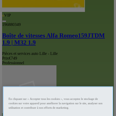
VIP
196880349
Boîte de vitesses Alfa Romeo159JTDM
1.9 | M32 1.9
Pièces et services auto Lille - Lille
Prix
€749
Professionnel
En cliquant sur « Accepter tous les cookies », vous acceptez le stockage de
cookies sur votre appareil pour améliorer la navigation sur le site, analyser son
utilisation et contribuer à nos efforts de marketing.