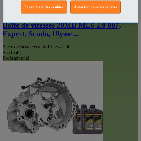
VIP
Paramètres des cookies
Autoriser tous les cookies
211739117
Boîte de vitesses 20MB ML6 2.0 807,
Expert, Scudo, Ulysse...
Pièces et services auto Lille - Lille
Prix
€849
Professionnel