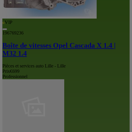
VIP
196769236
Boîte de vitesses Opel Cascada X 1.4 |
M32 1.4
Pièces et services auto Lille - Lille
Prix
€699
Professionnel