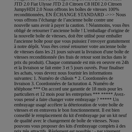
JTD 2.0 Fiat Ulysse JTD 2.0 Citroen C8 HDI 2.0 Citroen
JumpyHDI 2.0 Nous offrons les boîtes de vitesses 100%
reconditionnées, EN ÉCHANGE STANDARD ->>> Nous
vous offrons l’échange de l’ancienne boîte contre une
nouvelle sans avoir à payer la caution. ! Néanmoins, vous êtes
obligé de retourner l’ancienne boîte ! L'emballage d'origine de
la nouvelle boîte de vitesses, doit être utilisé pour emballer
l'ancienne boîte pour que vous puissiez l’envoyer gratuitement
à notre dépôt. Vous êtes censé retourner votre ancienne boîte
de vitesses dans les 21 jours suivant la livraison d'une boîte de
vitesses reconditionnée (les frais de retour sont inclus dans le
prix du produit). Chaque commande est mis en oeuvre en 24h
et la livraison se fait entre 3 et 5 jours ouvrés. Pour finaliser
les achats, vous devrez nous fourinir les informations
suivantes: 1. Numéro de châssis * 2. Coordonnées de
livraison 3. Coordonnées de facturation 4. Numéro de
téléphone *** On accord une garantie de 18 mois pour les
particuliers et 12 mois pour les entreprises *** ***** Avez-
vous pensé a faire changer votre embrayage ? ***** Un
embrayage usagé accélere la déterioration de votre boîte de
vitesses et en entravera le bon fonctionnement. Il est bien
conseillé le remplacement du kit d'embrayage par un kit neuf
de qualité avec le changement de boîte de vitesses. Nous
pouvons vous proposer des kits d'embrayage complets à des
prix très attractifs. Règlement est possible : - par virement