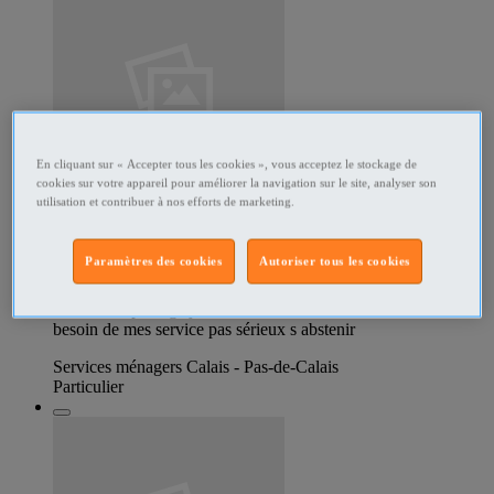
En cliquant sur « Accepter tous les cookies », vous acceptez le stockage de
cookies sur votre appareil pour améliorer la navigation sur le site, analyser son
346886708
utilisation et contribuer à nos efforts de marketing.
femme de ménage a votre service
Paramètres des cookies
Autoriser tous les cookies
bonjour femme de ménage a votre service pour nettoyage
,couture, repassage je suis de calais me contacter si vous avais
besoin de mes service pas sérieux s abstenir
Services ménagers Calais - Pas-de-Calais
Particulier