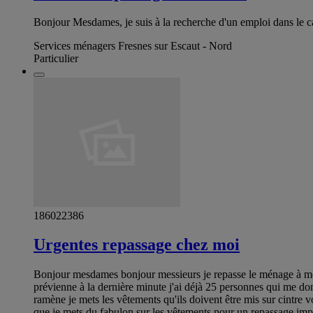
Bonjour Mesdames, je suis à la recherche d'un emploi dans le c
Services ménagers Fresnes sur Escaut - Nord
Particulier
186022386
Urgentes repassage chez moi
Bonjour mesdames bonjour messieurs je repasse le ménage à mon 
prévienne à la dernière minute j'ai déjà 25 personnes qui me donn
ramène je mets les vêtements qu'ils doivent être mis sur cintre v
que je mets du fabulon sur les vêtements pour un repassage impec