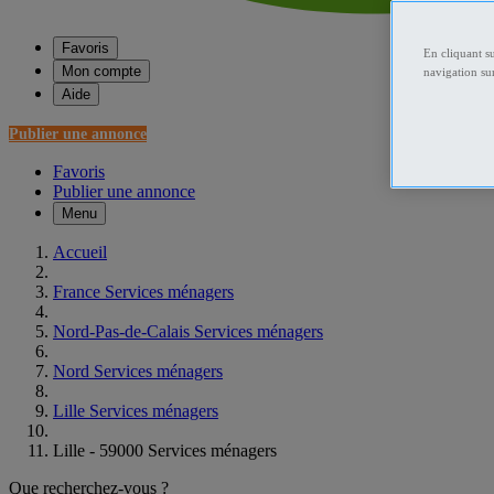
Favoris
En cliquant s
Mon compte
navigation sur
Aide
Publier une annonce
Favoris
Publier une annonce
Menu
Accueil
France Services ménagers
Nord-Pas-de-Calais Services ménagers
Nord Services ménagers
Lille Services ménagers
Lille - 59000 Services ménagers
Que recherchez-vous ?