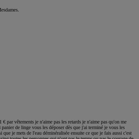
 Mesdames.
€ par vêtements je n'aime pas les retards je n'aime pas qu'on me
 panier de linge vous les déposer dès que j'ai terminé je vous les
 que je mets de l'eau déminéralisée ensuite ce que je fais aussi c'est
sing toutes les personnes qui n'ont pas le temps ou pas le courage de