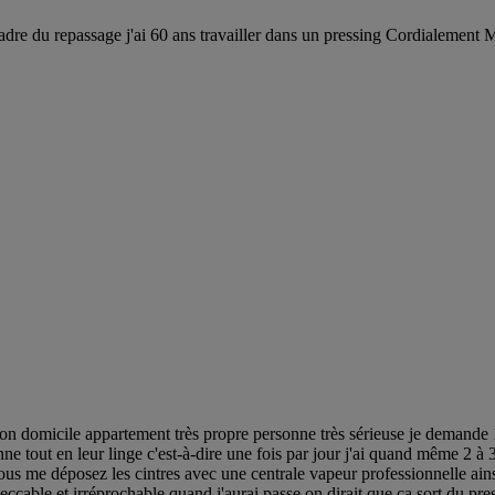
adre du repassage j'ai 60 ans travailler dans un pressing Cordialement
domicile appartement très propre personne très sérieuse je demande 1 
e tout en leur linge c'est-à-dire une fois par jour j'ai quand même 2 à 3
ous me déposez les cintres avec une centrale vapeur professionnelle ainsi
cable et irréprochable quand j'aurai passe on dirait que ça sort du pres