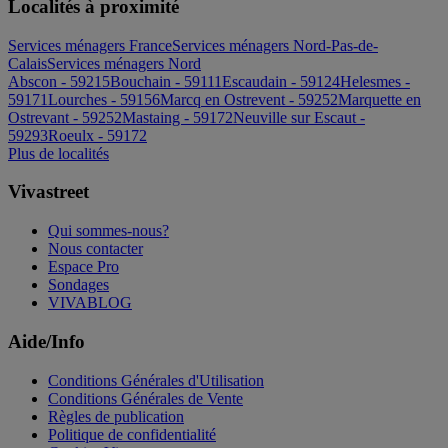
Localités à proximité
Services ménagers France
Services ménagers Nord-Pas-de-
Calais
Services ménagers Nord
Abscon - 59215
Bouchain - 59111
Escaudain - 59124
Helesmes -
59171
Lourches - 59156
Marcq en Ostrevent - 59252
Marquette en
Ostrevant - 59252
Mastaing - 59172
Neuville sur Escaut -
59293
Roeulx - 59172
Plus de localités
Vivastreet
Qui sommes-nous?
Nous contacter
Espace Pro
Sondages
VIVABLOG
Aide/Info
Conditions Générales d'Utilisation
Conditions Générales de Vente
Règles de publication
Politique de confidentialité