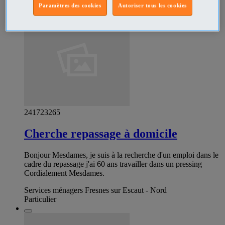
Paramètres des cookies
Autoriser tous les cookies
241723265
Cherche repassage à domicile
Bonjour Mesdames, je suis à la recherche d'un emploi dans le
cadre du repassage j'ai 60 ans travailler dans un pressing
Cordialement Mesdames.
Services ménagers Fresnes sur Escaut - Nord
Particulier