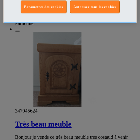
Bonjour je vends ce petit meuble vintage Cdlt
Paramètres des cookies
Autoriser tous les cookies
Ameublement - art de la table Le Havre - Le Havre
Prix
€20
Particulier
347945624
Très beau meuble
Bonjour je vends ce très beau meuble très costaud à venir