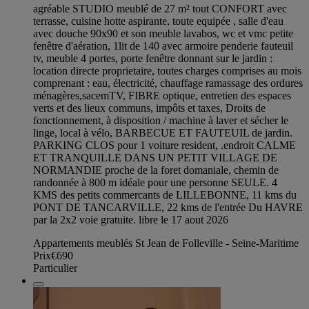
agréable STUDIO meublé de 27 m² tout CONFORT avec
terrasse, cuisine hotte aspirante, toute equipée , salle d'eau
avec douche 90x90 et son meuble lavabos, wc et vmc petite
fenêtre d'aération, 1lit de 140 avec armoire penderie fauteuil
tv, meuble 4 portes, porte fenêtre donnant sur le jardin :
location directe proprietaire, toutes charges comprises au mois
comprenant : eau, électricité, chauffage ramassage des ordures
ménagères,sacemTV, FIBRE optique, entretien des espaces
verts et des lieux communs, impôts et taxes, Droits de
fonctionnement, à disposition / machine à laver et sécher le
linge, local à vélo, BARBECUE ET FAUTEUIL de jardin.
PARKING CLOS pour 1 voiture resident, .endroit CALME
ET TRANQUILLE DANS UN PETIT VILLAGE DE
NORMANDIE proche de la foret domaniale, chemin de
randonnée à 800 m idéale pour une personne SEULE. 4
KMS des petits commercants de LILLEBONNE, 11 kms du
PONT DE TANCARVILLE, 22 kms de l'entrée Du HAVRE
par la 2x2 voie gratuite. libre le 17 aout 2026
Appartements meublés St Jean de Folleville - Seine-Maritime
Prix
€690
Particulier