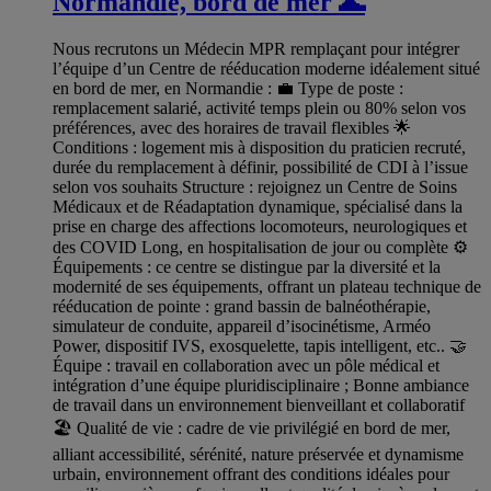
Normandie, bord de mer 🌊
Nous recrutons un Médecin MPR remplaçant pour intégrer
l’équipe d’un Centre de rééducation moderne idéalement situé
en bord de mer, en Normandie : 💼 Type de poste :
remplacement salarié, activité temps plein ou 80% selon vos
préférences, avec des horaires de travail flexibles 🌟
Conditions : logement mis à disposition du praticien recruté,
durée du remplacement à définir, possibilité de CDI à l’issue
selon vos souhaits Structure : rejoignez un Centre de Soins
Médicaux et de Réadaptation dynamique, spécialisé dans la
prise en charge des affections locomoteurs, neurologiques et
des COVID Long, en hospitalisation de jour ou complète ⚙️
Équipements : ce centre se distingue par la diversité et la
modernité de ses équipements, offrant un plateau technique de
rééducation de pointe : grand bassin de balnéothérapie,
simulateur de conduite, appareil d’isocinétisme, Arméo
Power, dispositif IVS, exosquelette, tapis intelligent, etc.. 🤝
Équipe : travail en collaboration avec un pôle médical et
intégration d’une équipe pluridisciplinaire ; Bonne ambiance
de travail dans un environnement bienveillant et collaboratif
🏖️ Qualité de vie : cadre de vie privilégié en bord de mer,
alliant accessibilité, sérénité, nature préservée et dynamisme
urbain, environnement offrant des conditions idéales pour