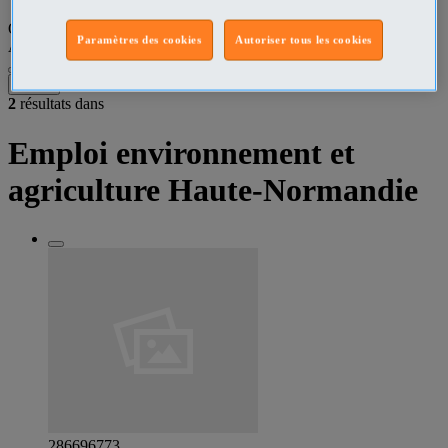
Que recherchez-vous ?
Paramètres des cookies
Autoriser tous les cookies
Agriculture - Environnement
•
Haute-Normandie
Filtres
2
résultats dans
Emploi environnement et
agriculture Haute-Normandie
286696773