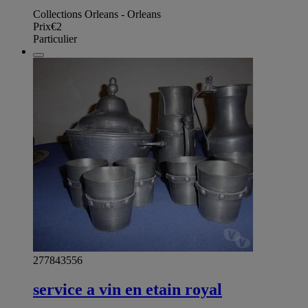
Collections Orleans - Orleans
Prix
€2
Particulier
277843556
service a vin en etain royal