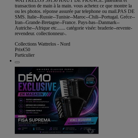
WATTRELOS 59150 HAUT DE FRANCE. paiement et
transaction de main à la main. vous achetez ce que montre la
ou les photos. réponse assurée par telephone ou mail.PAS DE
SMS. Italie--Russie--Tunisie--Maroc--Chili--Portugal. Gréce--
Iran--Grande-Bretagne--France. Pays-bas--Danmark--
Autriche--Afrique etc....... catégorie visée: braderie--revente-
revendeur. collectionneur-.
Collections Wattrelos - Nord
Prix
€50
Particulier