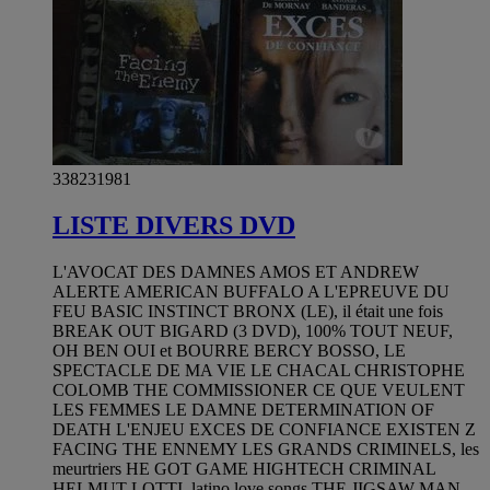
338231981
LISTE DIVERS DVD
L'AVOCAT DES DAMNES AMOS ET ANDREW
ALERTE AMERICAN BUFFALO A L'EPREUVE DU
FEU BASIC INSTINCT BRONX (LE), il était une fois
BREAK OUT BIGARD (3 DVD), 100% TOUT NEUF,
OH BEN OUI et BOURRE BERCY BOSSO, LE
SPECTACLE DE MA VIE LE CHACAL CHRISTOPHE
COLOMB THE COMMISSIONER CE QUE VEULENT
LES FEMMES LE DAMNE DETERMINATION OF
DEATH L'ENJEU EXCES DE CONFIANCE EXISTEN Z
FACING THE ENNEMY LES GRANDS CRIMINELS, les
meurtriers HE GOT GAME HIGHTECH CRIMINAL
HELMUT LOTTI, latino love songs THE JIGSAW MAN