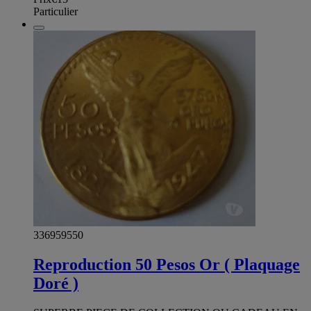
Particulier
336959550
Reproduction 50 Pesos Or ( Plaquage
Doré )