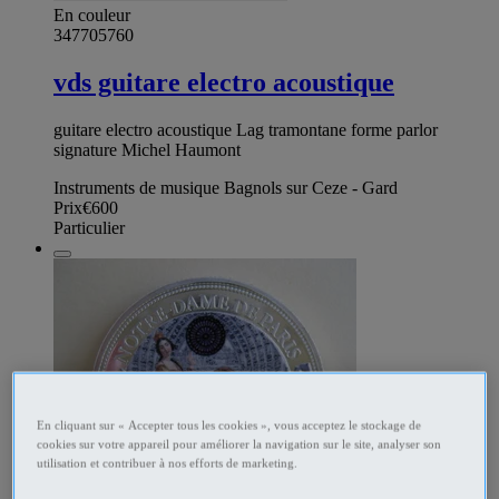
En couleur
347705760
vds guitare electro acoustique
guitare electro acoustique Lag tramontane forme parlor
signature Michel Haumont
Instruments de musique Bagnols sur Ceze - Gard
Prix
€600
Particulier
En cliquant sur « Accepter tous les cookies », vous acceptez le stockage de
cookies sur votre appareil pour améliorer la navigation sur le site, analyser son
utilisation et contribuer à nos efforts de marketing.