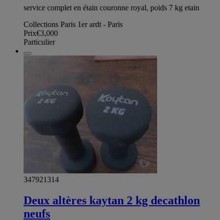
service complet en étain couronne royal, poids 7 kg etain
Collections Paris 1er ardt - Paris
Prix
€3,000
Particulier
347921314
Deux altères kaytan 2 kg decathlon
neufs