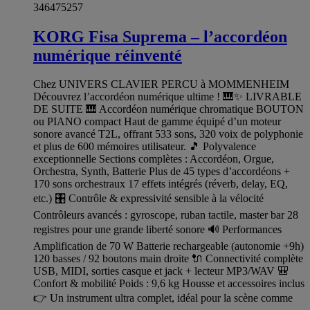
346475257
KORG Fisa Suprema – l’accordéon
numérique réinventé
Chez UNIVERS CLAVIER PERCU à MOMMENHEIM
Découvrez l’accordéon numérique ultime ! 🎹✨ LIVRABLE
DE SUITE 🎹 Accordéon numérique chromatique BOUTON
ou PIANO compact Haut de gamme équipé d’un moteur
sonore avancé T2L, offrant 533 sons, 320 voix de polyphonie
et plus de 600 mémoires utilisateur. 🎵 Polyvalence
exceptionnelle Sections complètes : Accordéon, Orgue,
Orchestra, Synth, Batterie Plus de 45 types d’accordéons +
170 sons orchestraux 17 effets intégrés (réverb, delay, EQ,
etc.) 🎛️ Contrôle & expressivité sensible à la vélocité
Contrôleurs avancés : gyroscope, ruban tactile, master bar 28
registres pour une grande liberté sonore 🔊 Performances
Amplification de 70 W Batterie rechargeable (autonomie +9h)
120 basses / 92 boutons main droite 🔌 Connectivité complète
USB, MIDI, sorties casque et jack + lecteur MP3/WAV 🎒
Confort & mobilité Poids : 9,6 kg Housse et accessoires inclus
👉 Un instrument ultra complet, idéal pour la scène comme