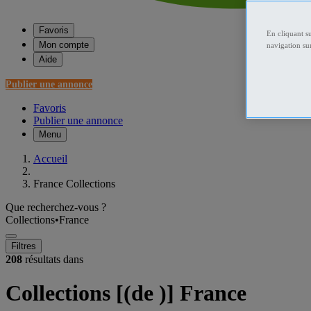
Favoris
En cliquant s
Mon compte
navigation sur
Aide
Publier une annonce
Favoris
Publier une annonce
Menu
Accueil
France Collections
Que recherchez-vous ?
Collections
•
France
Filtres
208
résultats dans
Collections [(de )] France