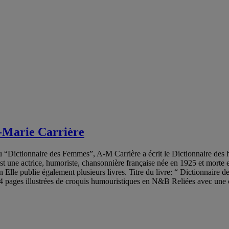
-Marie Carrière
u “Dictionnaire des Femmes”, A-M Carrière a écrit le Dictionnaire des
 est une actrice, humoriste, chansonnière française née en 1925 et mort
sion Elle publie également plusieurs livres. Titre du livre: “ Dictionna
 pages illustrées de croquis humouristiques en N&B Reliées avec une co