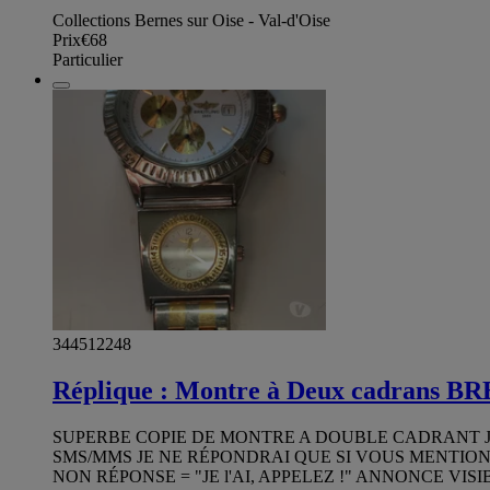
Collections Bernes sur Oise - Val-d'Oise
Prix
€68
Particulier
344512248
Réplique : Montre à Deux cadrans B
SUPERBE COPIE DE MONTRE A DOUBLE CADRANT J
SMS/MMS JE NE RÉPONDRAI QUE SI VOUS MENTIONNE
NON RÉPONSE = "JE l'AI, APPELEZ !" ANNONCE VIS