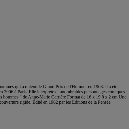
 hommes qui a obtenu le Grand Prix de l'Humour en 1963. Il a été
e en 2006 à Paris. Elle interprète d'innombrables personnages comiques
ire des hommes ” de Anne-Marie Carrière Format de 16 x 19,8 x 2 cm Une
uverture rigide. Édité en 1962 par les Editions de la Pensée