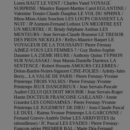
Loren HAUT LE VENT / Charles Vanel VOYAGE
SURPRISE / Maurice Baquet-Martine Carol EGLANTINE /
Valentine Tessier-Claude Dauphin LE VOL DU SPHINX /
Miou-Miou-Alain Souchon LES LOUPS CHASSENT LA
NUIT / JP Aumont-Fernand Ledoux UN MEURTRE EST
UN MEURTRE / JC Brialy-Stéphane Audran LES
MENTEURS / Jean Servais-Claude Brasseur LE TRESOR
DES PIEDS NICKELES / Rellys-Maurice Baquet LE
VOYAGEUR DE LA TOUSSAINT/ Pierre Fresnay
AIMEZ-VOUS LES FEMMES ? / Guy Bedos-Sophie
Daumier LA 25EME HEURE / Anthony Quinn TYPHON
SUR NAGASAKI / Jean Marais-Danielle Darrieux LA
SENTENCE / Robert Hossein AMOURS CELEBRES /
Delon-Bardot-Noiret-Signoret CINE-FOLIES / Arletty-Jules
Berry... LA VALSE DE PARIS / Pierre Fresnay-Yvonne
Printemps TROIS VALSES / Pierre Fresnay-Yvonne
Printemps JEUX DANGEREUX / Jean Servais-Pascale
Audret CELUI QUI DOIT MOURIR / Jean Servais-Roger
Hanin DOCTEUR FRANCOISE GAILLAND / Annie
Girardot LES CONDAMNES / Pierre Fresnay-Yvonne
Printemps LE JUGEMENT DE DIEU / Jean-Claude Pascal
LE DUEL / Raimu-Yvonne Printemps LA GARCONNE /
Fernand Gravey-Andrée Debar LES ARRIVISTES (la
rabouilleuse) / JC Pascal LES EVADES / Pierre Fresnay-
François périer PREMIER BAL / Marie Déa-Fernand