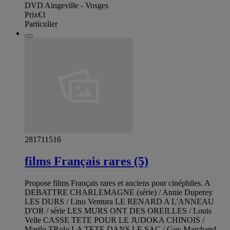
DVD Aingeville - Vosges
Prix
€1
Particulier
281711516
films Français rares (5)
Propose films Français rares et anciens pour cinéphiles. A
DEBATTRE CHARLEMAGNE (série) / Annie Duperey
LES DURS / Lino Ventura LE RENARD A L'ANNEAU
D'OR / série LES MURS ONT DES OREILLES / Louis
Velle CASSE TETE POUR LE JUDOKA CHINOIS /
Marilu TRolo LA TETE DANS LE SAC / Guy Marchand