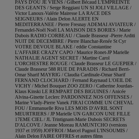
PAYS D'OU JE VIENS / Gilbert Bécaud L'EMPREINTE
DES GEANTS / Serge Reggiani UN SI JOLI VILLAGE /
Victor Lanoux-Valérie Mairesse LA RACE DES
SEIGNEURS / Alain Delon ALERTE EN
MEDITERRANEE / Pierre Fresnay ADEMAI AVIATEUR /
Fernandel-Noèl Noèl LA MAISON DES BORIES / Marie
Dubois RADIO CORBEAU / Claude Brasseur -Pierre Arditi
NUIT DE DECEMBRE / Pierre Blanchar-Renée St Cyr
VOTRE DEVOUE BLAKE / eddie Constantine
L'AFFAIRE CRAZY CAPO / Maurice Ronet-JP Marielle
NATHALIE AGENT SECRET / Martine Carol
L'ORCHESTRE ROUGE / Claude Brasseur LE GUEPIER /
Claude Brasseur 588 RUE DE PARADIS / Richard Berri-
Omar Sharif MAYRIG / Claudia Cardinale-Omar Sharif
FERNAND CLOCHARD / Fernand Raynaud L'OEIL DE
VICHY / Michel Bouquet ZOO ZERO / Catherine Jourdan-
Klaus Kinski LE REMPART DES BIGUINES / Anicée
Alvina-Ginette Leclerc PARDONNEZ NOS OFFENSES /
Marine Vlady-Pierre Vanek J'IRAI COMME UN CHEVAL
FOU / Emmanuelle Riva LES MOIS D'AVRIL SONT
MEURTRIERS / JP Marielle UN GARCON UNE FILLE
17EME CIEL / JL Trintignant-Marie Dubois SECRETS
D'ALCOVE / Jeanne Moreau RAMUNTCHO (versions
1937 et 1959) JOFFROI / Marcel Pagnol L'INSOUMIS /
Alain Delon FAIRE OFFRES et autres films