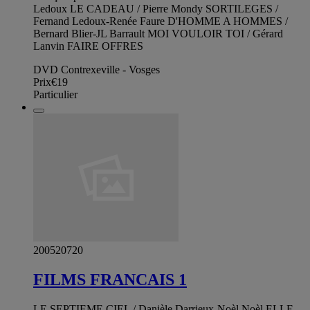
Ledoux LE CADEAU / Pierre Mondy SORTILEGES /
Fernand Ledoux-Renée Faure D'HOMME A HOMMES /
Bernard Blier-JL Barrault MOI VOULOIR TOI / Gérard
Lanvin FAIRE OFFRES
DVD Contrexeville - Vosges
Prix
€19
Particulier
200520720
FILMS FRANCAIS 1
LE SEPTIEME CIEL / Danièle Darrieux-Noèl Noèl ELLE