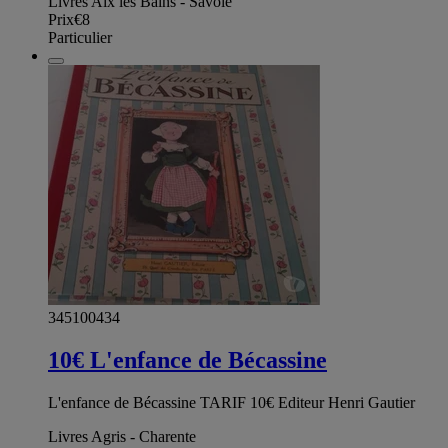
Livres Aix les Bains - Savoie
Prix
€8
Particulier
345100434
10€ L'enfance de Bécassine
L'enfance de Bécassine TARIF 10€ Editeur Henri Gautier
Livres Agris - Charente