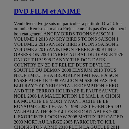
DVD FILM et ANIMÉ
Vend divers dvd je suis un particulier a partir de 1€ a 5€ lots
ou unite Remise en main a Fréjus je ne fais pas d'envoie merci
bon état general ANGRY BIRDS TOONS SAISON 1
VOLUME 1 2013 ANGRY BIRDS TOONS SAISON 1
VOLUME 2 2015 ANGRY BIRDS TOONS SAISON 2
VOLUME 2 2016 ANIKI MON FRERE 2000 BLIND
OBSESSION 2001 CARRIE AU BAL DU DIABLE 1976
CAUGHT UP 1998 DANNY THE DOG DARK
COUNTRY EN 2D ET RELIEF DUST DEVIL LE
SOUFFLE DU DEMON 2008 ELYSIUM 2013 TOUS
NEUF EMEUTES A BROOKLYN 1991 FACE A SON
PASSE ACHE 1E 1998 FALCON MISSION FASTER
BLU RAY 2010 NEUF FATAL REDEMPTION HERO
AND THE TERROR HOLIDAZE IL FAUT SAUVER
NOEL 2006 LA MALEDICTION LE MAL L'A CHOISI
LA MOUCHE LE MORT VIVANT ACHE 1E LE
ROYAUME 2007 LEGACY 1998 LES LÉGENDES DU
VALHALLA THOR 2014 LES REDOUTABLES 2000
L'EXORCISTE LOCKJAW 2008 MATRIX RELOADED
2003 MORT AU LARGE 2005 PARKOUR TO KILL
CHOISIS TON ARME 2010 PLEIN LA GUEULE 2011