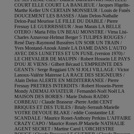
COURT ELLE COURT LA BANLIEUE / Jacques Higelin-
Marthe Keller UN CERTAIN MONSIEUR / Louis de Funès
DOUCEMENT LES BASSES / Alain Delon-Nathalie
Delon-Paul Meurisse LE FILLE DU DIABLE / Pierre
Fresnay LE GUERRISSEUR / Jean Marais LA BELLE
OTERO / Maria Félix UN BEAU MONSTRE / Virna Lisi-
Charles Aznavour-Helmut Berger 5 TULIPES ROUGES /
René Dary-Raymond Bussières UN SOIR UN TRAIN /
Yves Montand-Anouk Aimée LA DAME DANS L'AUTO
AVEC DES LUNETTES ET UN FUSIL (version 1970) /
LE CHEVALIER DE MAUPIN / Robert Hossein LE PAYS
D'OU JE VIENS / Gilbert Bécaud L'EMPREINTE DES
GEANTS / Serge Reggiani UN SI JOLI VILLAGE / Victor
Lanoux-Valérie Mairesse LA RACE DES SEIGNEURS /
Alain Delon ALERTE EN MEDITERRANEE / Pierre
Fresnay PRETRES INTERDITS / Robert Hossein-Pierre
Mondy ADEMAI AVIATEUR / Fernandel-Noèl Noèl LA
MAISON DES BORIES / Marie Dubois RADIO
CORBEAU / Claude Brasseur -Pierre Arditi CENT
BRIQUES ET DES TUILES / Brialy-Serrault-Marielle
VOTRE DEVOUE BLAKE / eddie Constantine LE
SCANDALE / Maurice Ronet-Anthony Perkins L'AFFAIRE
CRAZY CAPO / Maurice Ronet-JP Marielle NATHALIE
AGENT SECRET / Martine Carol L'ORCHESTRE