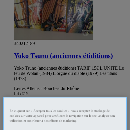
340212189
Yoko Tsuno (anciennes étiditions)
Yoko Tsuno (anciennes étiditions) TARIF 15€ L'UNITE Le
feu de Wotan (1984) L'orgue du diable (1979) Les titans
(1978)
Livres Alleins - Bouches-du-Rhône
Prix
€15
Particulier
En cliquant sur « Accepter tous les cookies », vous acceptez le stockage de
cookies sur votre appareil pour améliorer la navigation sur le site, analyser son
utilisation et contribuer à nos efforts de marketing.