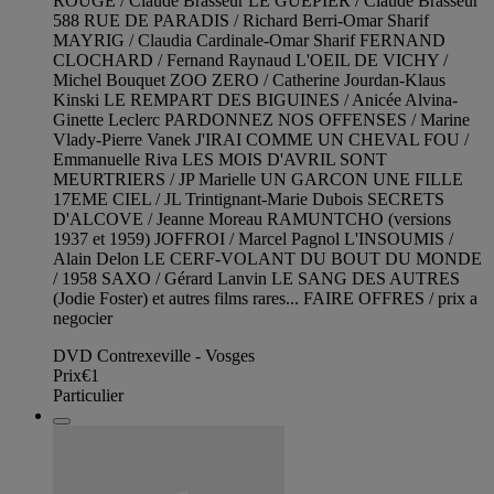
ROUGE / Claude Brasseur LE GUEPIER / Claude Brasseur
588 RUE DE PARADIS / Richard Berri-Omar Sharif
MAYRIG / Claudia Cardinale-Omar Sharif FERNAND
CLOCHARD / Fernand Raynaud L'OEIL DE VICHY /
Michel Bouquet ZOO ZERO / Catherine Jourdan-Klaus
Kinski LE REMPART DES BIGUINES / Anicée Alvina-
Ginette Leclerc PARDONNEZ NOS OFFENSES / Marine
Vlady-Pierre Vanek J'IRAI COMME UN CHEVAL FOU /
Emmanuelle Riva LES MOIS D'AVRIL SONT
MEURTRIERS / JP Marielle UN GARCON UNE FILLE
17EME CIEL / JL Trintignant-Marie Dubois SECRETS
D'ALCOVE / Jeanne Moreau RAMUNTCHO (versions
1937 et 1959) JOFFROI / Marcel Pagnol L'INSOUMIS /
Alain Delon LE CERF-VOLANT DU BOUT DU MONDE
/ 1958 SAXO / Gérard Lanvin LE SANG DES AUTRES
(Jodie Foster) et autres films rares... FAIRE OFFRES / prix a
negocier
DVD Contrexeville - Vosges
Prix
€1
Particulier