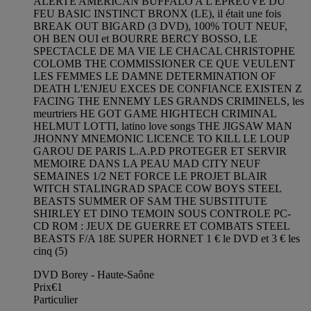
ALERTE AMERICAN BUFFALO A L'EPREUVE DU
FEU BASIC INSTINCT BRONX (LE), il était une fois
BREAK OUT BIGARD (3 DVD), 100% TOUT NEUF,
OH BEN OUI et BOURRE BERCY BOSSO, LE
SPECTACLE DE MA VIE LE CHACAL CHRISTOPHE
COLOMB THE COMMISSIONER CE QUE VEULENT
LES FEMMES LE DAMNE DETERMINATION OF
DEATH L'ENJEU EXCES DE CONFIANCE EXISTEN Z
FACING THE ENNEMY LES GRANDS CRIMINELS, les
meurtriers HE GOT GAME HIGHTECH CRIMINAL
HELMUT LOTTI, latino love songs THE JIGSAW MAN
JHONNY MNEMONIC LICENCE TO KILL LE LOUP
GAROU DE PARIS L.A.P.D PROTEGER ET SERVIR
MEMOIRE DANS LA PEAU MAD CITY NEUF
SEMAINES 1/2 NET FORCE LE PROJET BLAIR
WITCH STALINGRAD SPACE COW BOYS STEEL
BEASTS SUMMER OF SAM THE SUBSTITUTE
SHIRLEY ET DINO TEMOIN SOUS CONTROLE PC-
CD ROM : JEUX DE GUERRE ET COMBATS STEEL
BEASTS F/A 18E SUPER HORNET 1 € le DVD et 3 € les
cinq (5)
DVD Borey - Haute-Saône
Prix
€1
Particulier