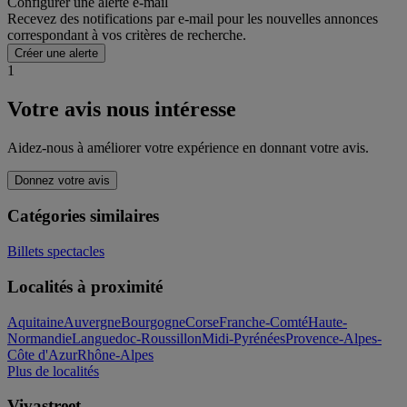
Configurer une alerte e-mail
Recevez des notifications par e-mail pour les nouvelles annonces
correspondant à vos critères de recherche.
Créer une alerte
1
Votre avis nous intéresse
Aidez-nous à améliorer votre expérience en donnant votre avis.
Donnez votre avis
Catégories similaires
Billets spectacles
Localités à proximité
Aquitaine
Auvergne
Bourgogne
Corse
Franche-Comté
Haute-
Normandie
Languedoc-Roussillon
Midi-Pyrénées
Provence-Alpes-
Côte d'Azur
Rhône-Alpes
Plus de localités
Vivastreet