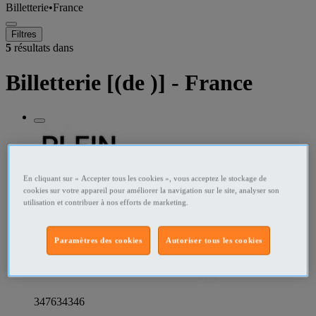
Billetterie
•
France
Filtres
5
résultats dans
Billetterie [(de )] - France
En cliquant sur « Accepter tous les cookies », vous acceptez le stockage de
cookies sur votre appareil pour améliorer la navigation sur le site, analyser son
utilisation et contribuer à nos efforts de marketing.
Paramètres des cookies
Autoriser tous les cookies
347634346