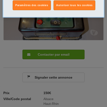
Paramètres des cookies
Autoriser tous les cookies
Contacter par email
Signaler cette annonce
Prix
150€
Ville/Code postal
Alsace
Haut-Rhin