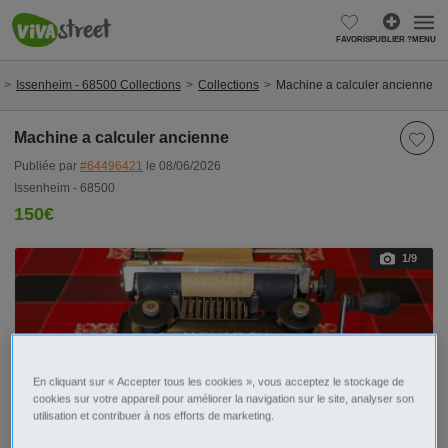
FAVORIS
PUBLIER ?
MENU
Issenheim - 68500 Collections
Collections
Machine a calculer ancienne
Machine a calculer ancienne
Publiée par
#64496421
le 08/06/2026
Issenheim - 68500
150€
1
/9
En cliquant sur « Accepter tous les cookies », vous acceptez le stockage de
cookies sur votre appareil pour améliorer la navigation sur le site, analyser son
utilisation et contribuer à nos efforts de marketing.