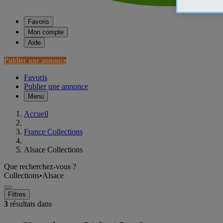
Favoris
Mon compte
Aide
Publier une annonce
Favoris
Publier une annonce
Menu
Accueil
France Collections
Alsace Collections
Que recherchez-vous ?
Collections
•
Alsace
Filtres
3
résultats dans