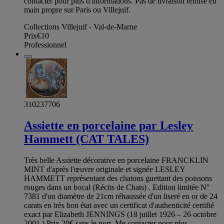
contacter pour plus d'informations. Pas de livraison remise en
main propre sur Paris ou Villejuif.
Collections Villejuif - Val-de-Marne
Prix
€10
Professionnel
310237706
Assiette en porcelaine par Lesley
Hammett (CAT TALES)
Très belle Assiette décorative en porcelaine FRANCKLIN
MINT d'après l'œuvre originale et signée LESLEY
HAMMETT représentant des chatons guettant des poissons
rouges dans un bocal (Récits de Chats) . Edition limitée N°
7381 d'un diamètre de 21cm réhaussée d'un liseré en or de 24
carats en très bon état avec un certificat d'authenticité certifié
exact par Elizabeth JENNINGS (18 juillet 1926 – 26 octobre
2001.) Prix 20€ sans le port. Me contacter pour plus