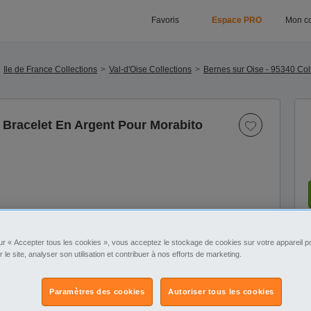
Favoris
Espace PRO
Mon c
Ile de France Collections
Val-d'Oise Collections
Bernes sur Oise - 95340 Col
racelet En Argent Pour Morabito
1
/5
ur « Accepter tous les cookies », vous acceptez le stockage de cookies sur votre appareil po
r le site, analyser son utilisation et contribuer à nos efforts de marketing.
Paramètres des cookies
Autoriser tous les cookies