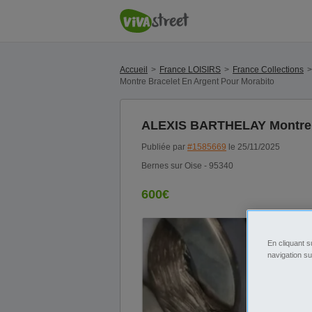
Accueil
France LOISIRS
France Collections
Montre Bracelet En Argent Pour Morabito
ALEXIS BARTHELAY Montre B
Publiée par
#1585669
le 25/11/2025
Bernes sur Oise - 95340
600€
En cliquant s
navigation su