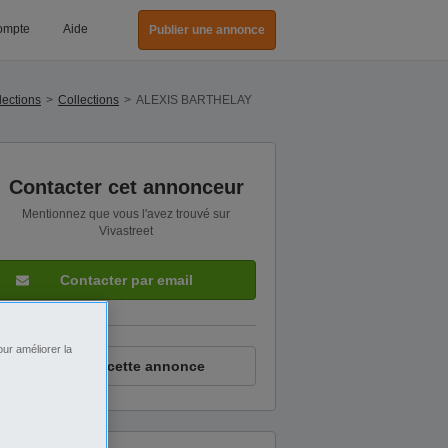
ompte
Aide
Publier une annonce
lections
Collections
ALEXIS BARTHELAY
Contacter cet annonceur
Mentionnez que vous l'avez trouvé sur
Vivastreet
Contacter par email
ur améliorer la
Signaler cette annonce