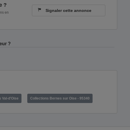
e ?
Signaler cette annonce
ons en
eur ?
s Val-d'Oise
Collections Bernes sur Oise - 95340