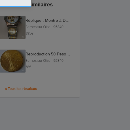
Annonces similaires
Réplique : Montre à Deux cadrans BREITLING 1864
Bernes sur Oise - 95340
895€
Reproduction 50 Pesos Or ( Plaquage Doré )
Bernes sur Oise - 95340
68€
« Tous les résultats