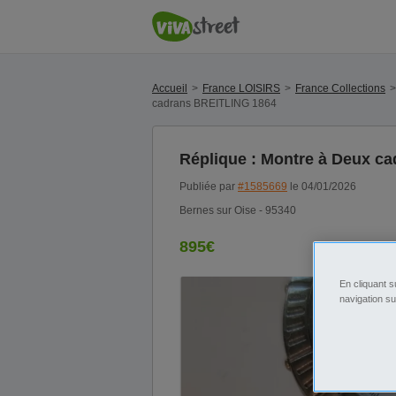
Accueil
France LOISIRS
France Collections
cadrans BREITLING 1864
Réplique : Montre à Deux c
Publiée par
#1585669
le 04/01/2026
Bernes sur Oise - 95340
895€
En cliquant s
navigation su