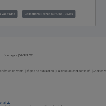
s Val-d'Oise
Collections Bernes sur Oise - 95340
o
Sondages
VIVABLOG
énérales de Vente
Règles de publication
Politique de confidentialité
Cookies V
ional Ltd
.