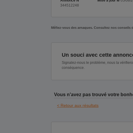
Annonce N°
Mise à jour le
05/08/
344512248
Méfiez-vous des arnaques. Consultez nos conseils 
Un souci avec cette annonc
Signalez-nous le problème, nous la vérifier
conséquence.
Vous n'avez pas trouvé votre bonh
< Retour aux résultats