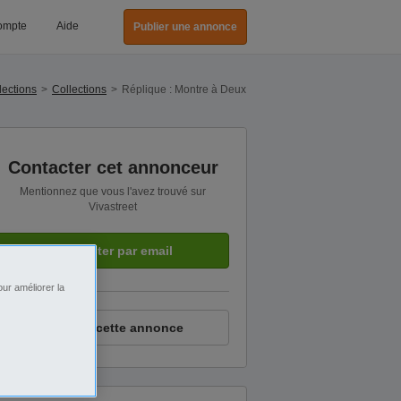
ompte
Aide
Publier une annonce
lections
Collections
Réplique : Montre à Deux
Contacter cet annonceur
Mentionnez que vous l'avez trouvé sur
Vivastreet
Contacter par email
ur améliorer la
Signaler cette annonce