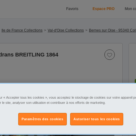
Favoris
Espace PRO
Mon c
Ile de France Collections
Val-d'Oise Collections
Bernes sur Oise - 95340 Col
adrans BREITLING 1864
ur « Accepter tous les cookies », vous acceptez le stockage de cookies sur votre appareil po
1
/4
r le site, analyser son utilisation et contribuer à nos efforts de marketing.
Paramètres des cookies
Autoriser tous les cookies