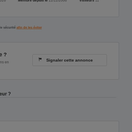
2026
Membre depuis le
12/12/2006
Visiteurs
11
de sécurité
afin de les éviter
e ?
Signaler cette annonce
ons en
eur ?