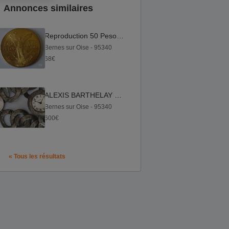
Annonces similaires
Reproduction 50 Pesos Or ( Plaquage Doré )
Bernes sur Oise - 95340
68€
ALEXIS BARTHELAY Montre Bracelet En Argent Pour Morabito
Bernes sur Oise - 95340
600€
« Tous les résultats