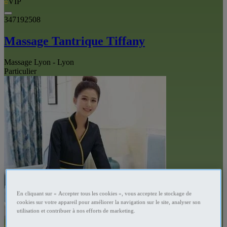
VIP
347192508
Massage Tantrique Tiffany
Massage Lyon - Lyon
Particulier
En cliquant sur « Accepter tous les cookies », vous acceptez le stockage de
cookies sur votre appareil pour améliorer la navigation sur le site, analyser son
utilisation et contribuer à nos efforts de marketing.
VIP