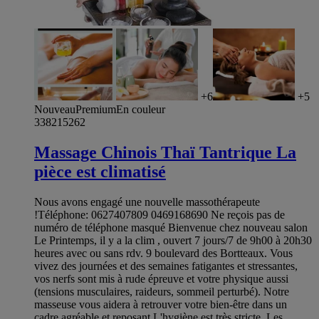
+6
+5
Nouveau
Premium
En couleur
338215262
Massage Chinois Thaï Tantrique La
pièce est climatisé
Nous avons engagé une nouvelle massothérapeute
!Téléphone: 0627407809 0469168690 Ne reçois pas de
numéro de téléphone masqué Bienvenue chez nouveau salon
Le Printemps, il y a la clim , ouvert 7 jours/7 de 9h00 à 20h30
heures avec ou sans rdv. 9 boulevard des Bortteaux. Vous
vivez des journées et des semaines fatigantes et stressantes,
vos nerfs sont mis à rude épreuve et votre physique aussi
(tensions musculaires, raideurs, sommeil perturbé). Notre
masseuse vous aidera à retrouver votre bien-être dans un
cadre agréable et reposant.L'hygiène est très stricte. Les