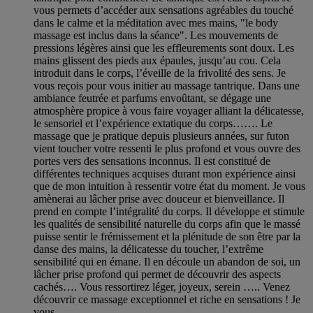
vous permets d’accéder aux sensations agréables du touché
dans le calme et la méditation avec mes mains, "le body
massage est inclus dans la séance". Les mouvements de
pressions légères ainsi que les effleurements sont doux. Les
mains glissent des pieds aux épaules, jusqu’au cou. Cela
introduit dans le corps, l’éveille de la frivolité des sens. Je
vous reçois pour vous initier au massage tantrique. Dans une
ambiance feutrée et parfums envoûtant, se dégage une
atmosphère propice à vous faire voyager alliant la délicatesse,
le sensoriel et l’expérience extatique du corps……. Le
massage que je pratique depuis plusieurs années, sur futon
vient toucher votre ressenti le plus profond et vous ouvre des
portes vers des sensations inconnus. Il est constitué de
différentes techniques acquises durant mon expérience ainsi
que de mon intuition à ressentir votre état du moment. Je vous
amènerai au lâcher prise avec douceur et bienveillance. Il
prend en compte l’intégralité du corps. Il développe et stimule
les qualités de sensibilité naturelle du corps afin que le massé
puisse sentir le frémissement et la plénitude de son être par la
danse des mains, la délicatesse du toucher, l’extrême
sensibilité qui en émane. Il en découle un abandon de soi, un
lâcher prise profond qui permet de découvrir des aspects
cachés…. Vous ressortirez léger, joyeux, serein ….. Venez
découvrir ce massage exceptionnel et riche en sensations ! Je
vous