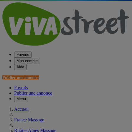
Favoris
Mon compte
Aide
Publier une annonce
Favoris
Publier une annonce
Menu
Accueil
France Massage
Rhône-Alpes Massage