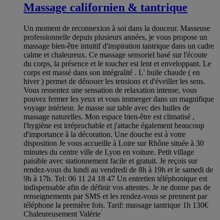
Massage californien & tantrique
Un moment de reconnexion à soi dans la douceur. Masseuse
professionnelle depuis plusieurs années, je vous propose un
massage bien-être intuitif d'inspiration tantrique dans un cadre
calme et chaleureux. Ce massage sensoriel basé sur l'écoute
du corps, la présence et le toucher est lent et enveloppant. Le
corps est massé dans son intégralité . L' huile chaude ( en
hiver ) permet de dénouer les tensions et d'éveiller les sens.
Vous ressentez une sensation de relaxation intense, vous
pouvez fermer les yeux et vous immerger dans un magnifique
voyage intérieur. Je masse sur table avec des huiles de
massage naturelles. Mon espace bien-être est climatisé ,
l'hygiène est irréprochable et j'attache également beaucoup
d'importance à la décoration. Une douche est à votre
disposition Je vous accueille à Loire sur Rhône située à 30
minutes du centre ville de Lyon en voiture. Petit village
paisible avec stationnement facile et gratuit. Je reçois sur
rendez-vous du lundi au vendredi de 8h à 19h et le samedi de
9h à 17h. Tel: 06 11 24 18 47 Un entretien téléphonique est
indispensable afin de définir vos attentes. Je ne donne pas de
renseignements par SMS et les rendez-vous se prennent par
téléphone la première fois. Tarif: massage tantrique 1h 130€
Chaleureusement Valérie ́