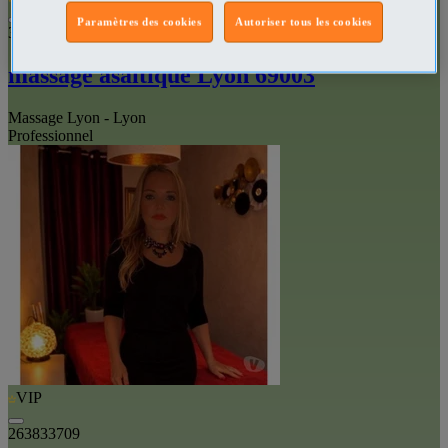
Paramètres des cookies
Autoriser tous les cookies
328137984
massage asaitique Lyon 69003
Massage Lyon - Lyon
Professionnel
VIP
263833709