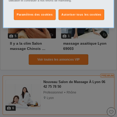
utilisation et contribuer à nos efforts de marketing.
Paramètres des cookies
Autoriser tous les cookies
5
1
Il y a la clim Salon 
massage asaitique Lyon 
massage Chinois 
69003
Thailand Tantrique
Voir toutes les annonces VIP
PREMIUM
Nouveau Salon de Massage À Lyon 06
42 75 78 50
Professionnel
Rhône
Lyon
6