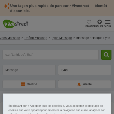
Une façon plus rapide de parcourir Vivastreet — bientôt
disponible.
FAVORIS
PUBLIER ?
MENU
Alpes Massage
Rhône Massage
Lyon Massage
massage asiatique Lyon
mot(s)
clé(s)
Catégorie
Sélectionnez la localisation
Galerie
Alerte
5
annonces
massage asiatique Lyon
A la Une
En cliquant sur « Accepter tous les cookies », vous acceptez le stockage de
cookies sur votre appareil pour améliorer la navigation sur le site, analyser son