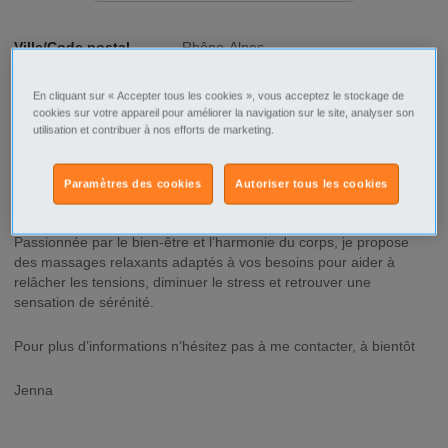
Ville/Code postal
Rhône-Alpes
Rhône
Lyon
En cliquant sur « Accepter tous les cookies », vous acceptez le stockage de
Lyon - 69002
cookies sur votre appareil pour améliorer la navigation sur le site, analyser son
utilisation et contribuer à nos efforts de marketing.
Type d'annonce
Professionnel Offre
Paramètres des cookies
Autoriser tous les cookies
Description
Passionnée par le bien-être et l’harmonie du corps, je propose
des massages relaxants adaptés à vos besoins pour aider à
relâcher les tensions, diminuer le stress et retrouver une
sensation de sérénité.
Pour plus d’informations n’hésitez pas à me contacter, à bientôt
Jenna