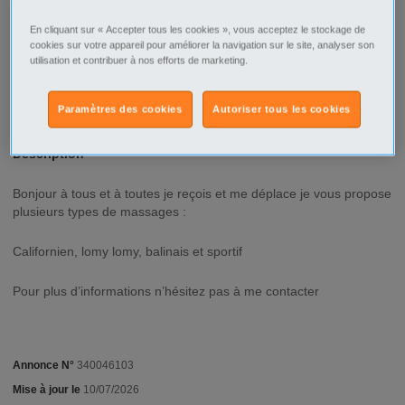
Ville/Code postal
Rhône-Alpes
En cliquant sur « Accepter tous les cookies », vous acceptez le stockage de
Rhône
cookies sur votre appareil pour améliorer la navigation sur le site, analyser son
Lyon
utilisation et contribuer à nos efforts de marketing.
Lyon - 69001
Type d'annonce
Particulier Offre
Paramètres des cookies
Autoriser tous les cookies
Description
Bonjour à tous et à toutes je reçois et me déplace je vous propose
plusieurs types de massages :
Californien, lomy lomy, balinais et sportif
Pour plus d’informations n’hésitez pas à me contacter
Annonce N°
340046103
Mise à jour le
10/07/2026