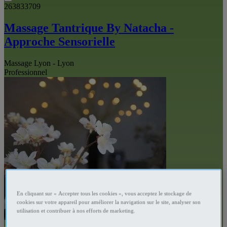
263833709
Massage Tantrique By Natacha -
Approche Sensorielle
Massage Lyon - Lyon
Professionnel
En cliquant sur « Accepter tous les cookies », vous acceptez le stockage de
cookies sur votre appareil pour améliorer la navigation sur le site, analyser son
utilisation et contribuer à nos efforts de marketing.
VIP