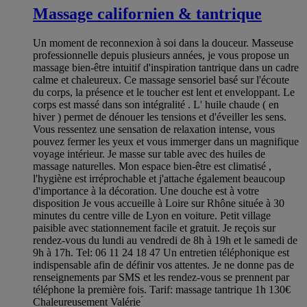
Massage californien & tantrique
Un moment de reconnexion à soi dans la douceur. Masseuse
professionnelle depuis plusieurs années, je vous propose un
massage bien-être intuitif d'inspiration tantrique dans un cadre
calme et chaleureux. Ce massage sensoriel basé sur l'écoute
du corps, la présence et le toucher est lent et enveloppant. Le
corps est massé dans son intégralité . L' huile chaude ( en
hiver ) permet de dénouer les tensions et d'éveiller les sens.
Vous ressentez une sensation de relaxation intense, vous
pouvez fermer les yeux et vous immerger dans un magnifique
voyage intérieur. Je masse sur table avec des huiles de
massage naturelles. Mon espace bien-être est climatisé ,
l'hygiène est irréprochable et j'attache également beaucoup
d'importance à la décoration. Une douche est à votre
disposition Je vous accueille à Loire sur Rhône située à 30
minutes du centre ville de Lyon en voiture. Petit village
paisible avec stationnement facile et gratuit. Je reçois sur
rendez-vous du lundi au vendredi de 8h à 19h et le samedi de
9h à 17h. Tel: 06 11 24 18 47 Un entretien téléphonique est
indispensable afin de définir vos attentes. Je ne donne pas de
renseignements par SMS et les rendez-vous se prennent par
téléphone la première fois. Tarif: massage tantrique 1h 130€
Chaleureusement Valérie ́