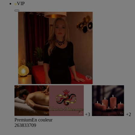
VIP
+3
+2
Premium
En couleur
263833709