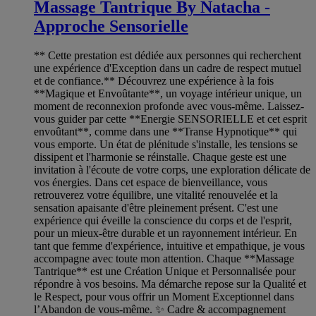
Massage Tantrique By Natacha -
Approche Sensorielle
** Cette prestation est dédiée aux personnes qui recherchent
une expérience d'Exception dans un cadre de respect mutuel
et de confiance.** Découvrez une expérience à la fois
**Magique et Envoûtante**, un voyage intérieur unique, un
moment de reconnexion profonde avec vous-même. Laissez-
vous guider par cette **Energie SENSORIELLE et cet esprit
envoûtant**, comme dans une **Transe Hypnotique** qui
vous emporte. Un état de plénitude s'installe, les tensions se
dissipent et l'harmonie se réinstalle. Chaque geste est une
invitation à l'écoute de votre corps, une exploration délicate de
vos énergies. Dans cet espace de bienveillance, vous
retrouverez votre équilibre, une vitalité renouvelée et la
sensation apaisante d'être pleinement présent. C'est une
expérience qui éveille la conscience du corps et de l'esprit,
pour un mieux-être durable et un rayonnement intérieur. En
tant que femme d'expérience, intuitive et empathique, je vous
accompagne avec toute mon attention. Chaque **Massage
Tantrique** est une Création Unique et Personnalisée pour
répondre à vos besoins. Ma démarche repose sur la Qualité et
le Respect, pour vous offrir un Moment Exceptionnel dans
l’Abandon de vous-même. ✨ Cadre & accompagnement