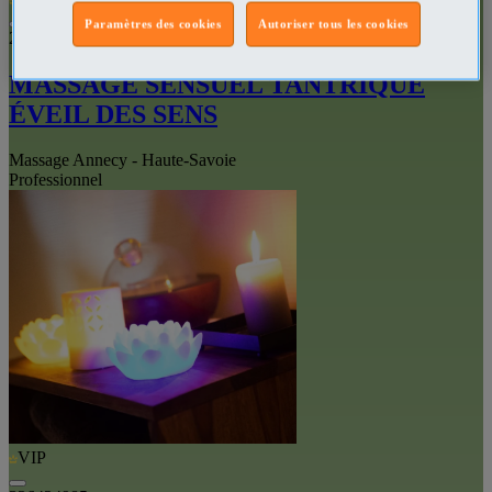
Paramètres des cookies
Autoriser tous les cookies
201018565
MASSAGE SENSUEL TANTRIQUE
ÉVEIL DES SENS
Massage Annecy - Haute-Savoie
Professionnel
VIP