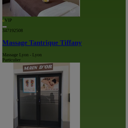
VIP
347192508
Massage Tantrique Tiffany
Massage Lyon - Lyon
Particulier