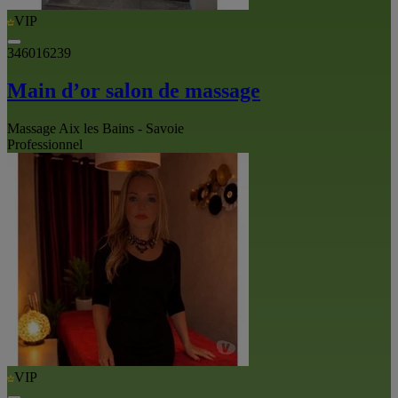
VIP
346016239
Main d’or salon de massage
Massage Aix les Bains - Savoie
Professionnel
VIP