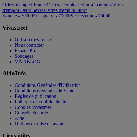
Offres d'emploi France
Offres d'emploi Poitou-Charentes
Offres
d'emploi Deux-Sèvres
Offres d'emploi Niort
Souche - 79000
St Liguaire - 79000
Ste Pezenne - 79000
Vivastreet
Qui sommes-nous?
Nous contacter
Espace Pro
Sondages
VIVABLOG
Aide/Info
Conditions Générales d'Utilisation
Conditions Générales de Vente
Règles de publication
Politique de confidentialité
Cookies Vivastreet
Conseils Sécurité
Aide
Options de mise en avant
Liens utiles