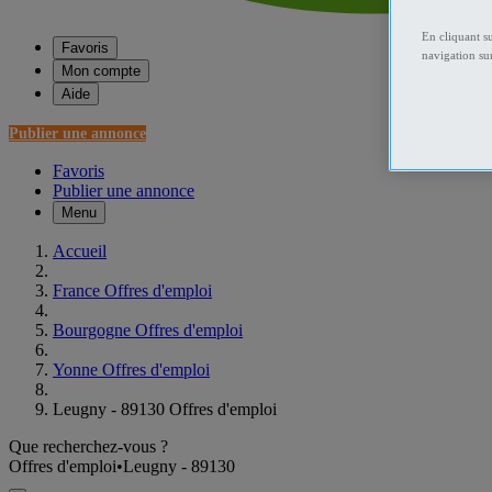
En cliquant s
Favoris
navigation sur
Mon compte
Aide
Publier une annonce
Favoris
Publier une annonce
Menu
Accueil
France Offres d'emploi
Bourgogne Offres d'emploi
Yonne Offres d'emploi
Leugny - 89130 Offres d'emploi
Que recherchez-vous ?
Offres d'emploi
•
Leugny - 89130