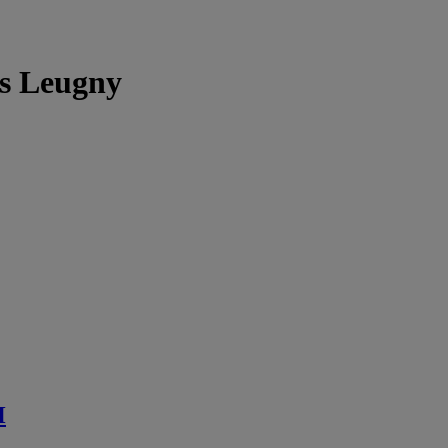
is Leugny
H