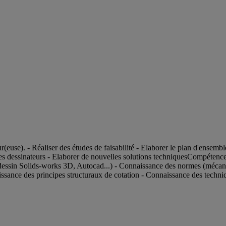
(euse). - Réaliser des études de faisabilité - Elaborer le plan d'ensemble
es dessinateurs - Elaborer de nouvelles solutions techniquesCompétences
dessin Solids-works 3D, Autocad...) - Connaissance des normes (mécaniqu
sance des principes structuraux de cotation - Connaissance des techniq