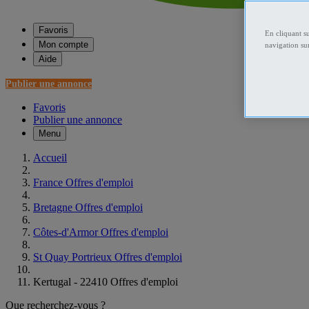
Favoris
En cliquant s
Mon compte
navigation sur
Aide
Publier une annonce
Favoris
Publier une annonce
Menu
Accueil
France Offres d'emploi
Bretagne Offres d'emploi
Côtes-d'Armor Offres d'emploi
St Quay Portrieux Offres d'emploi
Kertugal - 22410 Offres d'emploi
Que recherchez-vous ?