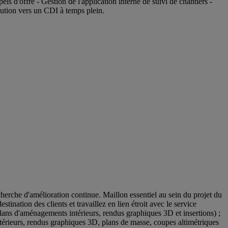
els d'offre - Gestion de l'application interne de suivi de chantiers -
lution vers un CDI à temps plein.
herche d'amélioration continue. Maillon essentiel au sein du projet du
ination des clients et travaillez en lien étroit avec le service
(plans d'aménagements intérieurs, rendus graphiques 3D et insertions) ;
érieurs, rendus graphiques 3D, plans de masse, coupes altimétriques