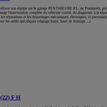
enforce son équipe sur le garage PENTHIEVRE P.L. de Pommeret, p
arge l'intervention complète du véhicule confié, du diagnostic à la répa
, les réparations et les dépannages mécaniques, électriques, et pneumatiq
iser les outils spécifiques (réglage trains, banc de freinage…).
 (22) F H