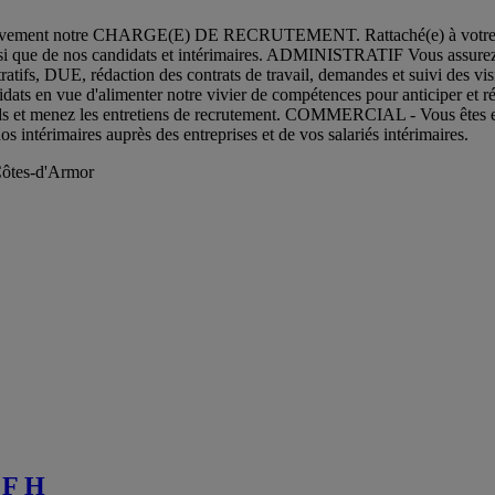
s activement notre CHARGE(E) DE RECRUTEMENT. Rattaché(e) à votre 
s, ainsi que de nos candidats et intérimaires. ADMINISTRATIF Vous assure
stratifs, DUE, rédaction des contrats de travail, demandes et suivi des vis
 en vue d'alimenter notre vivier de compétences pour anticiper et répo
ards et menez les entretiens de recrutement. COMMERCIAL - Vous êtes en 
s intérimaires auprès des entreprises et de vos salariés intérimaires.
Côtes-d'Armor
 F H