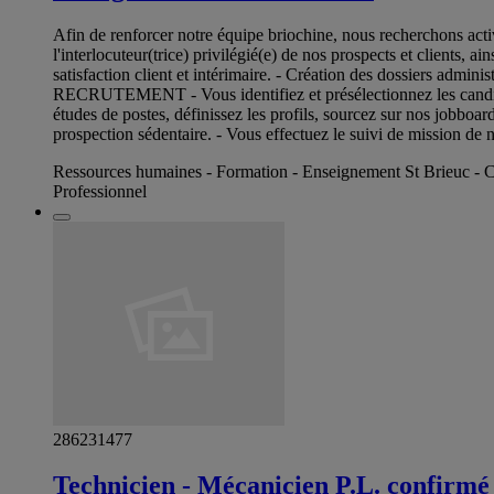
Afin de renforcer notre équipe briochine, nous recherchon
l'interlocuteur(trice) privilégié(e) de nos prospects et client
satisfaction client et intérimaire. - Création des dossiers admini
RECRUTEMENT - Vous identifiez et présélectionnez les candidats
études de postes, définissez les profils, sourcez sur nos jobbo
prospection sédentaire. - Vous effectuez le suivi de mission de no
Ressources humaines - Formation - Enseignement St Brieuc - 
Professionnel
286231477
Technicien - Mécanicien P.L. confirmé