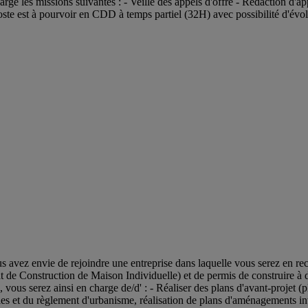
rge les missions suivantes : - Veille des appels d'offre - Rédaction d'app
oste est à pourvoir en CDD à temps partiel (32H) avec possibilité d'évo
s avez envie de rejoindre une entreprise dans laquelle vous serez en rec
 de Construction de Maison Individuelle) et de permis de construire à dest
, vous serez ainsi en charge de/d' : - Réaliser des plans d'avant-projet 
s et du règlement d'urbanisme, réalisation de plans d'aménagements int