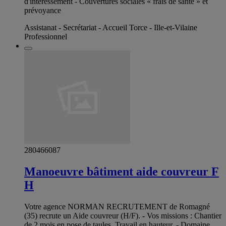
d'intéressement - Couvertures sociales « frais de santé » et
prévoyance
Assistanat - Secrétariat - Accueil Torce - Ille-et-Vilaine
Professionnel
280466087
Manoeuvre bâtiment aide couvreur F
H
Votre agence NORMAN RECRUTEMENT de Romagné
(35) recrute un Aide couvreur (H/F). - Vos missions : Chantier
de 2 mois en pose de taules. Travail en hauteur. - Domaine