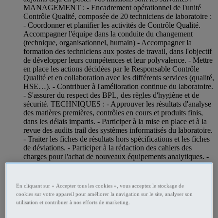
MANAGEMENT : - Encadrement opérationnel de l'unité
Contrôle Qualité, composée de 20 techniciens de laboratoire :
- Coordonner et planifier les activités de Contrôle Qualité.
Accompagner l'équipe dans la conduite du changement
(technique, organisationnel, humain) - Accompagner la
formation des techniciens aux postes de travail, dans l'objectif
de développer leurs compétences et leur polyvalence. - Mettre
en place les actions décidées par le Responsable Contrôle
Qualité et en collaboration avec les différents services (qualité,
HSE…). - Contribuer à l'amélioration continue du laboratoire.
- S'assurer du respect des BPL, des règles d'hygiène et de
sécurité. TECHNIQUES : - Approuver les résultats d'analyse
des matières premières, contrôles en cours et produits finis,
dans les délais impartis. - Participer à la mise en place et à la
revue des audits trail des systèmes informatisés du laboratoire.
- Traiter les fiches de résultats hors spécifications et les fiches
de déviations. - Participer à la rédaction des cahiers des
charges pour l'achat de nouveaux équipements analytiques. -
Commander, planifier et superviser l'entretien et la
maintenance des équipements de laboratoire.
En cliquant sur « Accepter tous les cookies », vous acceptez le stockage de
Agriculture - Environnement Beauce - Ille-et-Vilaine
cookies sur votre appareil pour améliorer la navigation sur le site, analyser son
Professionnel
utilisation et contribuer à nos efforts de marketing.