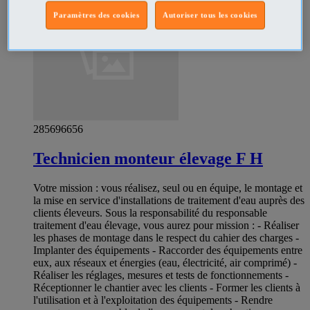
Paramètres des cookies
Autoriser tous les cookies
285696656
Technicien monteur élevage F H
Votre mission : vous réalisez, seul ou en équipe, le montage et
la mise en service d'installations de traitement d'eau auprès des
clients éleveurs. Sous la responsabilité du responsable
traitement d'eau élevage, vous aurez pour mission : - Réaliser
les phases de montage dans le respect du cahier des charges -
Implanter des équipements - Raccorder des équipements entre
eux, aux réseaux et énergies (eau, électricité, air comprimé) -
Réaliser les réglages, mesures et tests de fonctionnements -
Réceptionner le chantier avec les clients - Former les clients à
l'utilisation et à l'exploitation des équipements - Rendre