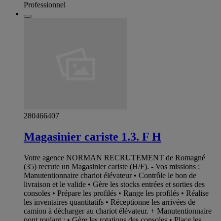
Professionnel
280466407
Magasinier cariste 1.3. F H
Votre agence NORMAN RECRUTEMENT de Romagné
(35) recrute un Magasinier cariste (H/F). - Vos missions :
Manutentionnaire chariot élévateur • Contrôle le bon de
livraison et le valide • Gère les stocks entrées et sorties des
consoles • Prépare les profilés • Range les profilés • Réalise
les inventaires quantitatifs • Réceptionne les arrivées de
camion à décharger au chariot élévateur. + Manutentionnaire
pont roulant : • Gère les rotations des consoles • Place les