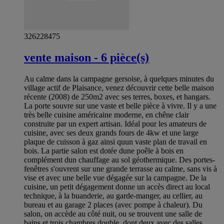
326228475
vente maison - 6 pièce(s)
Au calme dans la campagne gersoise, à quelques minutes du
village actif de Plaisance, venez découvrir cette belle maison
récente (2008) de 250m2 avec ses terres, boxes, et hangars.
La porte souvre sur une vaste et belle pièce à vivre. Il y a une
très belle cuisine américaine moderne, en chêne clair
construite par un expert artisan. Idéal pour les amateurs de
cuisine, avec ses deux grands fours de 4kw et une large
plaque de cuisson à gaz ainsi quun vaste plan de travail en
bois. La partie salon est dotée dune poêle à bois en
complément dun chauffage au sol géothermique. Des portes-
fenêtres s'ouvrent sur une grande terrasse au calme, sans vis à
vise et avec une belle vue dégagée sur la campagne. De la
cuisine, un petit dégagement donne un accès direct au local
technique, à la buanderie, au garde-manger, au cellier, au
bureau et au garage 2 places (avec pompe à chaleur). Du
salon, on accède au côté nuit, ou se trouvent une salle de
bains et trois chambres double, dont deux avec des salles