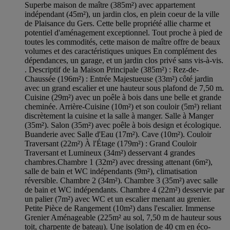
Superbe maison de maître (385m²) avec appartement
indépendant (45m²), un jardin clos, en plein coeur de la ville
de Plaisance du Gers. Cette belle propriété allie charme et
potentiel d'aménagement exceptionnel. Tout proche à pied de
toutes les commodités, cette maison de maître offre de beaux
volumes et des caractéristiques uniques En complément des
dépendances, un garage, et un jardin clos privé sans vis-à-vis.
. Descriptif de la Maison Principale (385m²) : Rez-de-
Chaussée (196m²) : Entrée Majestueuse (33m²) côté jardin
avec un grand escalier et une hauteur sous plafond de 7,50 m.
Cuisine (29m²) avec un poêle à bois dans une belle et grande
cheminée. Arrière-Cuisine (10m²) et son couloir (5m²) reliant
discrètement la cuisine et la salle à manger. Salle à Manger
(35m²). Salon (35m²) avec poêle à bois design et écologique.
Buanderie avec Salle d'Eau (17m²). Cave (10m²). Couloir
Traversant (22m²) À l'Étage (179m²) : Grand Couloir
Traversant et Lumineux (34m²) desservant 4 grandes
chambres.Chambre 1 (32m²) avec dressing attenant (6m²),
salle de bain et WC indépendants (9m²), climatisation
réversible. Chambre 2 (34m²). Chambre 3 (35m²) avec salle
de bain et WC indépendants. Chambre 4 (22m²) desservie par
un palier (7m²) avec WC et un escalier menant au grenier.
Petite Pièce de Rangement (10m²) dans l'escalier. Immense
Grenier Aménageable (225m² au sol, 7,50 m de hauteur sous
toit, charpente de bateau). Une isolation de 40 cm en éco-