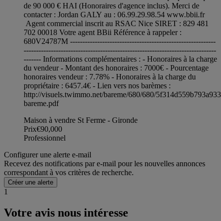
de 90 000 € HAI (Honoraires d'agence inclus). Merci de
contacter : Jordan GALY au : 06.99.29.98.54 www.bbii.fr
Agent commercial inscrit au RSAC Nice SIRET : 829 481
702 00018 Votre agent BBii Référence à rappeler :
680V24787M -----------------------------------------------------------
------------------------------------------------------------------------------
------- Informations complémentaires : - Honoraires à la charge
du vendeur - Montant des honoraires : 7000€ - Pourcentage
honoraires vendeur : 7.78% - Honoraires à la charge du
propriétaire : 6457.4€ - Lien vers nos barèmes :
http://visuels.twimmo.net/bareme/680/680/5f314d559b793a93
bareme.pdf
Maison à vendre St Ferme - Gironde
Prix
€90,000
Professionnel
Configurer une alerte e-mail
Recevez des notifications par e-mail pour les nouvelles annonces
correspondant à vos critères de recherche.
Créer une alerte
1
Votre avis nous intéresse