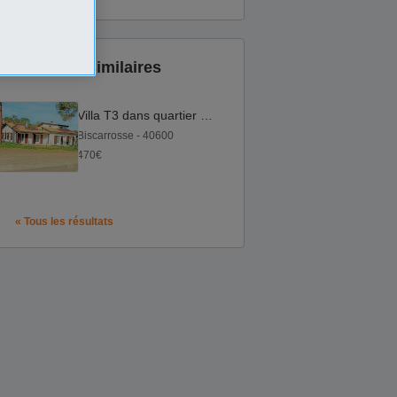
Annonces similaires
Villa T3 dans quartier calme et boisé Biscarrosse Plage
Biscarrosse - 40600
470€
« Tous les résultats