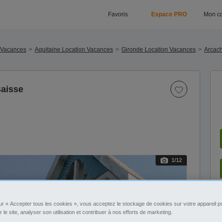
Favoris
Espace PRO
Mon c
 Vacances
Aquitaine Location Vacances
Gironde Location Vacances
Arcach
Baisse
1
/12
ur « Accepter tous les cookies », vous acceptez le stockage de cookies sur votre appareil po
r le site, analyser son utilisation et contribuer à nos efforts de marketing.