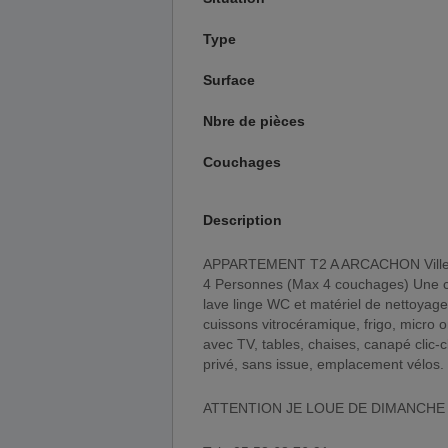
Type
Surface
Nbre de pièces
Couchages
Description
APPARTEMENT T2 A ARCACHON Ville D'Automne, calme, proximité plages et commerces De 2 à
4 Personnes (Max 4 couchages) Une ch
lave linge WC et matériel de nettoyage
cuissons vitrocéramique, frigo, micro o
avec TV, tables, chaises, canapé clic-
privé, sans issue, emplacement vélos.
ATTENTION JE LOUE DE DIMANCHE