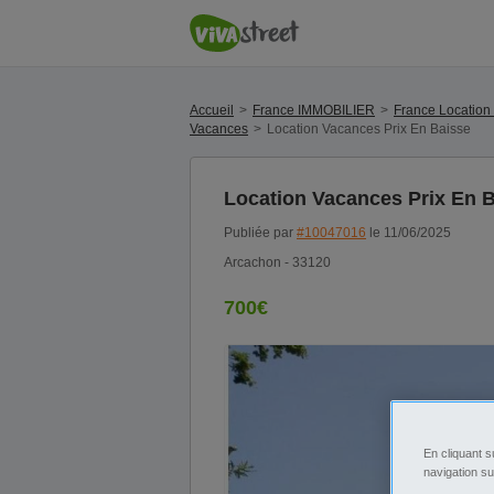
Accueil
France IMMOBILIER
France Location
Vacances
Location Vacances Prix En Baisse
Location Vacances Prix En 
Publiée par
#10047016
le 11/06/2025
Arcachon - 33120
700€
En cliquant s
navigation su