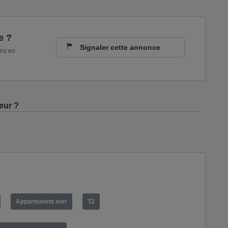
e ?
Signaler cette annonce
ons en
eur ?
Appartement mer
T2