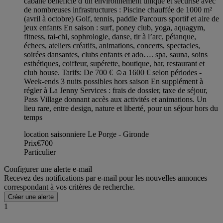
cabane bénéficie d’un environnement unique et sécurisé avec
de nombreuses infrastructures : Piscine chauffée de 1000 m²
(avril à octobre) Golf, tennis, paddle Parcours sportif et aire de
jeux enfants En saison : surf, poney club, yoga, aquagym,
fitness, tai-chi, sophrologie, danse, tir à l’arc, pétanque,
échecs, ateliers créatifs, animations, concerts, spectacles,
soirées dansantes, clubs enfants et ado…. spa, sauna, soins
esthétiques, coiffeur, supérette, boutique, bar, restaurant et
club house. Tarifs: De 700 € ☺️a 1600 € selon périodes -
Week-ends 3 nuits possibles hors saison En supplément à
régler à La Jenny Services : frais de dossier, taxe de séjour,
Pass Village donnant accès aux activités et animations. Un
lieu rare, entre design, nature et liberté, pour un séjour hors du
temps
location saisonniere Le Porge - Gironde
Prix
€700
Particulier
Configurer une alerte e-mail
Recevez des notifications par e-mail pour les nouvelles annonces
correspondant à vos critères de recherche.
Créer une alerte
1