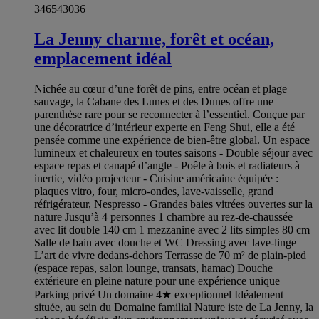
346543036
La Jenny charme, forêt et océan,
emplacement idéal
Nichée au cœur d’une forêt de pins, entre océan et plage
sauvage, la Cabane des Lunes et des Dunes offre une
parenthèse rare pour se reconnecter à l’essentiel. Conçue par
une décoratrice d’intérieur experte en Feng Shui, elle a été
pensée comme une expérience de bien-être global. Un espace
lumineux et chaleureux en toutes saisons - Double séjour avec
espace repas et canapé d’angle - Poêle à bois et radiateurs à
inertie, vidéo projecteur - Cuisine américaine équipée :
plaques vitro, four, micro-ondes, lave-vaisselle, grand
réfrigérateur, Nespresso - Grandes baies vitrées ouvertes sur la
nature Jusqu’à 4 personnes 1 chambre au rez-de-chaussée
avec lit double 140 cm 1 mezzanine avec 2 lits simples 80 cm
Salle de bain avec douche et WC Dressing avec lave-linge
L’art de vivre dedans-dehors Terrasse de 70 m² de plain-pied
(espace repas, salon lounge, transats, hamac) Douche
extérieure en pleine nature pour une expérience unique
Parking privé Un domaine 4★ exceptionnel Idéalement
située, au sein du Domaine familial Nature iste de La Jenny, la