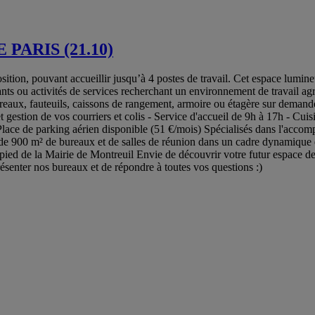
PARIS (21.10)
tion, pouvant accueillir jusqu’à 4 postes de travail. Cet espace lumineu
nts ou activités de services recherchant un environnement de travail agr
eaux, fauteuils, caissons de rangement, armoire ou étagère sur demande) 
t gestion de vos courriers et colis - Service d'accueil de 9h à 17h - Cuis
Place de parking aérien disponible (51 €/mois) Spécialisés dans l'accompa
s de 900 m² de bureaux et de salles de réunion dans un cadre dynamique 
ed de la Mairie de Montreuil Envie de découvrir votre futur espace de 
résenter nos bureaux et de répondre à toutes vos questions :)