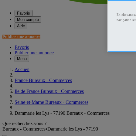
Favoris
En cliquant s
Mon compte
navigation sur
Aide
Publier une annonce
Favoris
Publier une annonce
Menu
Accueil
France Bureaux - Commerces
Ile de France Bureaux - Commerces
Seine-et-Marne Bureaux - Commerces
Dammarie les Lys - 77190 Bureaux - Commerces
Que recherchez-vous ?
Bureaux - Commerces
•
Dammarie les Lys - 77190