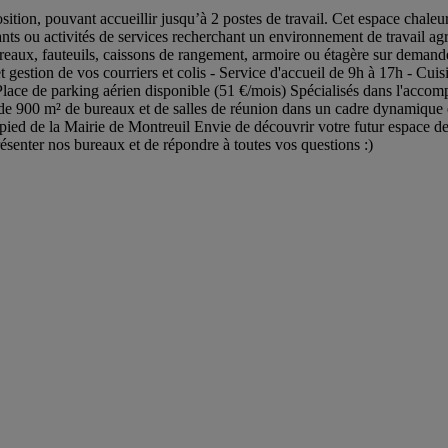
tion, pouvant accueillir jusqu’à 2 postes de travail. Cet espace chaleur
nts ou activités de services recherchant un environnement de travail agr
eaux, fauteuils, caissons de rangement, armoire ou étagère sur demande) 
t gestion de vos courriers et colis - Service d'accueil de 9h à 17h - Cuis
Place de parking aérien disponible (51 €/mois) Spécialisés dans l'accompa
s de 900 m² de bureaux et de salles de réunion dans un cadre dynamique 
ed de la Mairie de Montreuil Envie de découvrir votre futur espace de 
résenter nos bureaux et de répondre à toutes vos questions :)