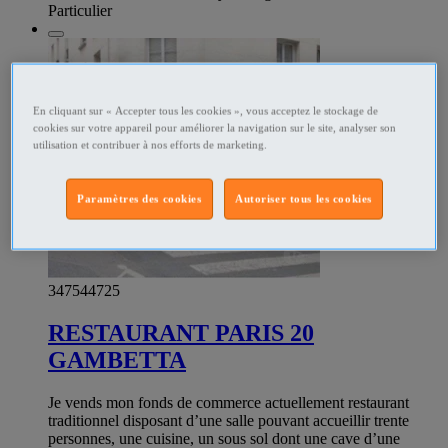
Particulier
En cliquant sur « Accepter tous les cookies », vous acceptez le stockage de
cookies sur votre appareil pour améliorer la navigation sur le site, analyser son
utilisation et contribuer à nos efforts de marketing.
Paramètres des cookies
Autoriser tous les cookies
347544725
RESTAURANT PARIS 20
GAMBETTA
Je vends mon fonds de commerce actuellement restaurant
traditionnel disposant d’une salle pouvant accueillir trente
personnes, une cuisine, un sous sol dont une cave d’une