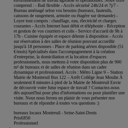
environnement de travail agréable et opérationnel. Notre offre
comprend : - Bail flexible - Accès sécurisé 24h/24 et 7j/7 -
Bureau aménagé selon vos besoins (bureaux, fauteuils,
caissons de rangement, armoire ou étagère sur demande) -
Loyer tout compris : chauffage, eau, électricité et charges
courantes - Accès Internet haut débit et téléphonie - Réception
et gestion de vos courriers et colis - Service d'accueil de 9h à
17h - Cuisine équipée et espace détente à disposition - Accès
sur réservation à des salles de réunion pouvant accueillir
jusqu'à 18 personnes - Place de parking aérien disponible (51
€/mois) Spécialisés dans l'accompagnement à la création
d'entreprise, la domiciliation et la location d'espaces
professionnels, nous mettons à votre disposition plus de 900
m² de bureaux et de salles de réunion dans un cadre
dynamique et professionnel. Accès : Métro Ligne 9 – Station
Mairie de Montreuil Bus 122 – Arrêt Collège Jean Moulin À
seulement 8 minutes à pied de la Mairie de Montreuil Envie
de découvrir votre futur espace de travail ? Contactez-nous
dès aujourd'hui pour plus d'informations ou pour planifier une
visite. Nous nous ferons un plaisir de vous présenter nos
bureaux et de répondre à toutes vos questions :)
bureaux locaux Montreuil - Seine-Saint-Denis
Prix
€850
Professionnel