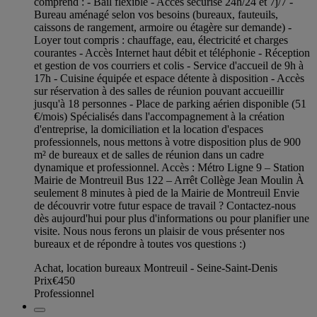
comprend : - Bail flexible - Accès sécurisé 24h/24 et 7j/7 -
Bureau aménagé selon vos besoins (bureaux, fauteuils,
caissons de rangement, armoire ou étagère sur demande) -
Loyer tout compris : chauffage, eau, électricité et charges
courantes - Accès Internet haut débit et téléphonie - Réception
et gestion de vos courriers et colis - Service d'accueil de 9h à
17h - Cuisine équipée et espace détente à disposition - Accès
sur réservation à des salles de réunion pouvant accueillir
jusqu'à 18 personnes - Place de parking aérien disponible (51
€/mois) Spécialisés dans l'accompagnement à la création
d'entreprise, la domiciliation et la location d'espaces
professionnels, nous mettons à votre disposition plus de 900
m² de bureaux et de salles de réunion dans un cadre
dynamique et professionnel. Accès : Métro Ligne 9 – Station
Mairie de Montreuil Bus 122 – Arrêt Collège Jean Moulin À
seulement 8 minutes à pied de la Mairie de Montreuil Envie
de découvrir votre futur espace de travail ? Contactez-nous
dès aujourd'hui pour plus d'informations ou pour planifier une
visite. Nous nous ferons un plaisir de vous présenter nos
bureaux et de répondre à toutes vos questions :)
Achat, location bureaux Montreuil - Seine-Saint-Denis
Prix
€450
Professionnel