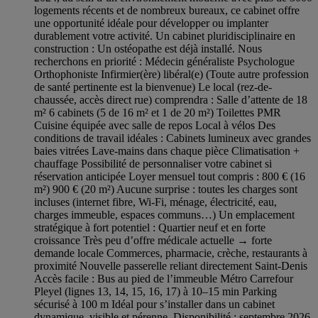
logements récents et de nombreux bureaux, ce cabinet offre
une opportunité idéale pour développer ou implanter
durablement votre activité. Un cabinet pluridisciplinaire en
construction : Un ostéopathe est déjà installé. Nous
recherchons en priorité : Médecin généraliste Psychologue
Orthophoniste Infirmier(ère) libéral(e) (Toute autre profession
de santé pertinente est la bienvenue) Le local (rez-de-
chaussée, accès direct rue) comprendra : Salle d’attente de 18
m² 6 cabinets (5 de 16 m² et 1 de 20 m²) Toilettes PMR
Cuisine équipée avec salle de repos Local à vélos Des
conditions de travail idéales : Cabinets lumineux avec grandes
baies vitrées Lave-mains dans chaque pièce Climatisation +
chauffage Possibilité de personnaliser votre cabinet si
réservation anticipée Loyer mensuel tout compris : 800 € (16
m²) 900 € (20 m²) Aucune surprise : toutes les charges sont
incluses (internet fibre, Wi-Fi, ménage, électricité, eau,
charges immeuble, espaces communs…) Un emplacement
stratégique à fort potentiel : Quartier neuf et en forte
croissance Très peu d’offre médicale actuelle → forte
demande locale Commerces, pharmacie, crèche, restaurants à
proximité Nouvelle passerelle reliant directement Saint-Denis
Accès facile : Bus au pied de l’immeuble Métro Carrefour
Pleyel (lignes 13, 14, 15, 16, 17) à 10–15 min Parking
sécurisé à 100 m Idéal pour s’installer dans un cabinet
dynamique, visible et pérenne. Disponibilité : septembre 2026