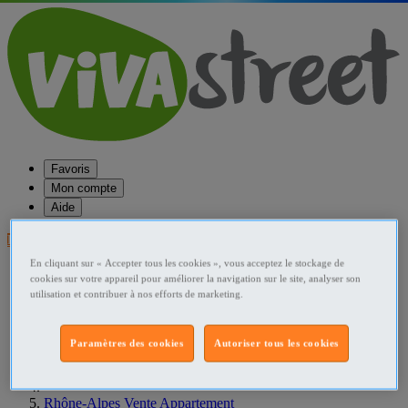
Favoris
Mon compte
Aide
Publier une annonce
En cliquant sur « Accepter tous les cookies », vous acceptez le stockage de
Favoris
cookies sur votre appareil pour améliorer la navigation sur le site, analyser son
Publier une annonce
utilisation et contribuer à nos efforts de marketing.
Menu
Accueil
Paramètres des cookies
Autoriser tous les cookies
France Vente Appartement
Rhône-Alpes Vente Appartement