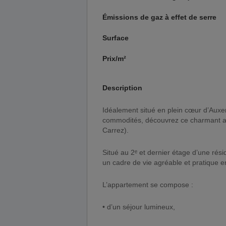
Émissions de gaz à effet de serre
Surface
Prix/m²
Description
Idéalement situé en plein cœur d’Auxerre, à deux pas du cinéma, des commerces et de toutes les
commodités, découvrez ce charmant ap
Carrez).
Situé au 2ᵉ et dernier étage d’une résid
un cadre de vie agréable et pratique en
L’appartement se compose :
• d’un séjour lumineux,