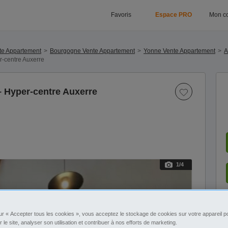
Favoris
Espace PRO
Mon c
te Appartement
Bourgogne Vente Appartement
Yonne Vente Appartement
A
r-centre Auxerre
– Hyper-centre Auxerre
1
/4
ur « Accepter tous les cookies », vous acceptez le stockage de cookies sur votre appareil po
r le site, analyser son utilisation et contribuer à nos efforts de marketing.