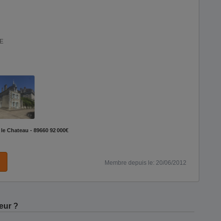
E
 le Chateau - 89660
92 000€
Membre depuis le: 20/06/2012
eur ?