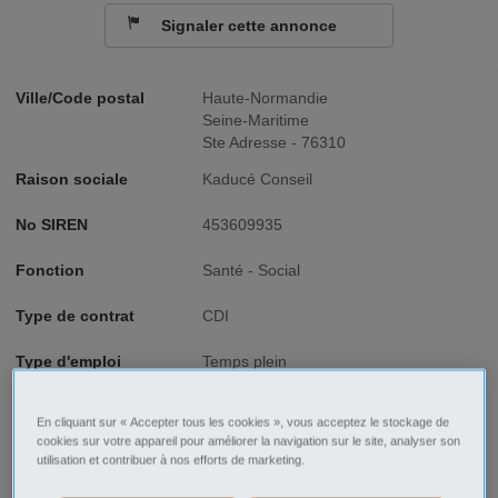
Signaler cette annonce
Ville/Code postal
Haute-Normandie
Seine-Maritime
Ste Adresse - 76310
Raison sociale
Kaducé Conseil
No SIREN
453609935
Fonction
Santé - Social
Type de contrat
CDI
Type d'emploi
Temps plein
En cliquant sur « Accepter tous les cookies », vous acceptez le stockage de
Description
cookies sur votre appareil pour améliorer la navigation sur le site, analyser son
utilisation et contribuer à nos efforts de marketing.
Kaducé Conseil