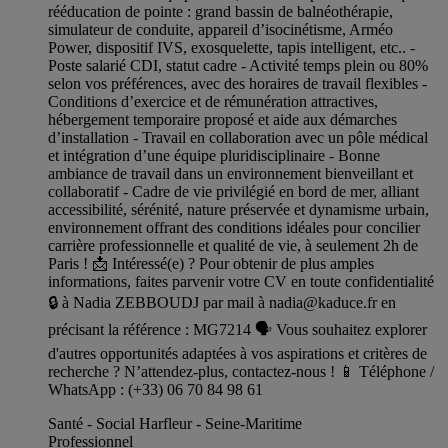
rééducation de pointe : grand bassin de balnéothérapie,
simulateur de conduite, appareil d’isocinétisme, Arméo
Power, dispositif IVS, exosquelette, tapis intelligent, etc.. -
Poste salarié CDI, statut cadre - Activité temps plein ou 80%
selon vos préférences, avec des horaires de travail flexibles -
Conditions d’exercice et de rémunération attractives,
hébergement temporaire proposé et aide aux démarches
d’installation - Travail en collaboration avec un pôle médical
et intégration d’une équipe pluridisciplinaire - Bonne
ambiance de travail dans un environnement bienveillant et
collaboratif - Cadre de vie privilégié en bord de mer, alliant
accessibilité, sérénité, nature préservée et dynamisme urbain,
environnement offrant des conditions idéales pour concilier
carrière professionnelle et qualité de vie, à seulement 2h de
Paris ! 📩 Intéressé(e) ? Pour obtenir de plus amples
informations, faites parvenir votre CV en toute confidentialité
🔒 à Nadia ZEBBOUDJ par mail à
nadia@kaduce.fr
en
précisant la référence : MG7214 🗣️ Vous souhaitez explorer
d'autres opportunités adaptées à vos aspirations et critères de
recherche ? N’attendez-plus, contactez-nous ! 📱 Téléphone /
WhatsApp : (+33) 06 70 84 98 61
Santé - Social Harfleur - Seine-Maritime
Professionnel