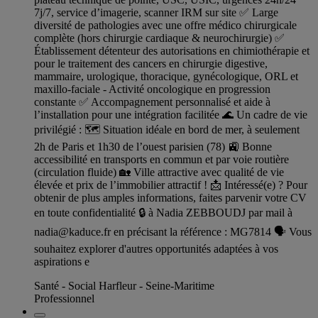
7j/7, service d’imagerie, scanner IRM sur site ✅ Large
diversité de pathologies avec une offre médico chirurgicale
complète (hors chirurgie cardiaque & neurochirurgie) ✅
Établissement détenteur des autorisations en chimiothérapie et
pour le traitement des cancers en chirurgie digestive,
mammaire, urologique, thoracique, gynécologique, ORL et
maxillo-faciale - Activité oncologique en progression
constante ✅ Accompagnement personnalisé et aide à
l’installation pour une intégration facilitée 🌊 Un cadre de vie
privilégié : 🗺️ Situation idéale en bord de mer, à seulement
2h de Paris et 1h30 de l’ouest parisien (78) 🚉 Bonne
accessibilité en transports en commun et par voie routière
(circulation fluide) 🏡 Ville attractive avec qualité de vie
élevée et prix de l’immobilier attractif ! 📩 Intéressé(e) ? Pour
obtenir de plus amples informations, faites parvenir votre CV
en toute confidentialité 🔒 à Nadia ZEBBOUDJ par mail à
nadia@kaduce.fr
en précisant la référence : MG7814 🗣️ Vous
souhaitez explorer d'autres opportunités adaptées à vos
aspirations e
Santé - Social Harfleur - Seine-Maritime
Professionnel