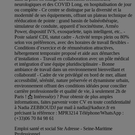
neurologiques et des COVID Long, en hospitalisation de jour
ou complète - Ce centre se distingue par la diversité et la
modernité de ses équipements, offrant un plateau technique de
rééducation de pointe : grand bassin de balnéothérapie,
simulateur de conduite, appareil d’isocinétisme, Arméo
Power, dispositif IVS, exosquelette, tapis intelligent, etc.. -
Poste salarié CDI, statut cadre - Activité temps plein ou 80%
selon vos préférences, avec des horaires de travail flexibles -
Conditions d’exercice et de rémunération attractives,
hébergement temporaire proposé et aide aux démarches
d’installation - Travail en collaboration avec un pôle médical
et intégration d’une équipe pluridisciplinaire - Bonne
ambiance de travail dans un environnement bienveillant et
collaboratif - Cadre de vie privilégié en bord de mer, alliant
accessibilité, sérénité, nature préservée et dynamisme urbain,
environnement offrant des conditions idéales pour concilier
carrière professionnelle et qualité de vie, à seulement 2h de
Paris ! 📩 Intéressé(e) ? Pour obtenir de plus amples
informations, faites parvenir votre CV en toute confidentialité
à Nadia ZEBBOUDJ par mail à
nadia@kaduce.fr
en
précisant la référence : MPR3214 Téléphone/WhatsApp :
(+33)06 70 84 98 61
Emploi santé et social Ste Adresse - Seine-Maritime
Professionnel