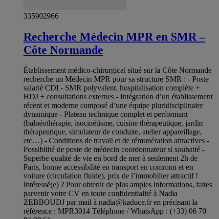
335902966
Recherche Médecin MPR en SMR –
Côte Normande
Établissement médico-chirurgical situé sur la Côte Normande
recherche un Médecin MPR pour sa structure SMR : - Poste
salarié CDI - SMR polyvalent, hospitalisation complète +
HDJ + consultations externes - Intégration d’un établissement
récent et moderne composé d’une équipe pluridisciplinaire
dynamique - Plateau technique complet et performant
(balnéothérapie, isocinétisme, cuisine thérapeutique, jardin
thérapeutique, simulateur de conduite, atelier appareillage,
etc…) - Conditions de travail et de rémunération attractives -
Possibilité de poste de médecin coordonnateur si souhaité -
Superbe qualité de vie en bord de mer à seulement 2h de
Paris, bonne accessibilité en transport en commun et en
voiture (circulation fluide), prix de l’immobilier attractif !
Intéressé(e) ? Pour obtenir de plus amples informations, faites
parvenir votre CV en toute confidentialité à Nadia
ZEBBOUDJ par mail à
nadia@kaduce.fr
en précisant la
référence : MPR3014 Téléphone / WhatsApp : (+33) 06 70