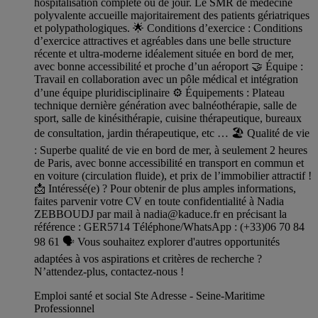
hospitalisation complète ou de jour. Le SMR de médecine
polyvalente accueille majoritairement des patients gériatriques
et polypathologiques. 🌟 Conditions d’exercice : Conditions
d’exercice attractives et agréables dans une belle structure
récente et ultra-moderne idéalement située en bord de mer,
avec bonne accessibilité et proche d’un aéroport 🤝 Équipe :
Travail en collaboration avec un pôle médical et intégration
d’une équipe pluridisciplinaire ⚙️ Équipements : Plateau
technique dernière génération avec balnéothérapie, salle de
sport, salle de kinésithérapie, cuisine thérapeutique, bureaux
de consultation, jardin thérapeutique, etc … 🏖️ Qualité de vie
: Superbe qualité de vie en bord de mer, à seulement 2 heures
de Paris, avec bonne accessibilité en transport en commun et
en voiture (circulation fluide), et prix de l’immobilier attractif !
📩 Intéressé(e) ? Pour obtenir de plus amples informations,
faites parvenir votre CV en toute confidentialité à Nadia
ZEBBOUDJ par mail à
nadia@kaduce.fr
en précisant la
référence : GER5714 Téléphone/WhatsApp : (+33)06 70 84
98 61 🗣️ Vous souhaitez explorer d'autres opportunités
adaptées à vos aspirations et critères de recherche ?
N’attendez-plus, contactez-nous !
Emploi santé et social Ste Adresse - Seine-Maritime
Professionnel