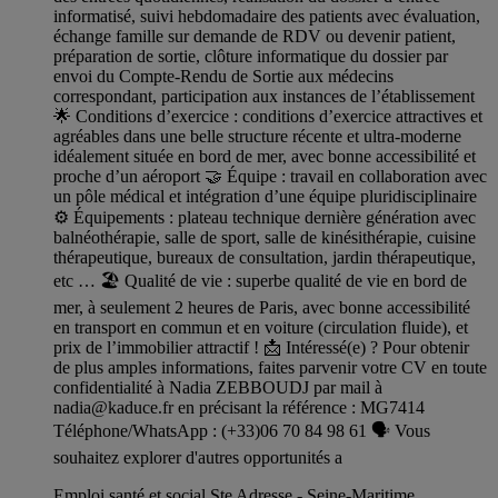
informatisé, suivi hebdomadaire des patients avec évaluation,
échange famille sur demande de RDV ou devenir patient,
préparation de sortie, clôture informatique du dossier par
envoi du Compte-Rendu de Sortie aux médecins
correspondant, participation aux instances de l’établissement
🌟 Conditions d’exercice : conditions d’exercice attractives et
agréables dans une belle structure récente et ultra-moderne
idéalement située en bord de mer, avec bonne accessibilité et
proche d’un aéroport 🤝 Équipe : travail en collaboration avec
un pôle médical et intégration d’une équipe pluridisciplinaire
⚙️ Équipements : plateau technique dernière génération avec
balnéothérapie, salle de sport, salle de kinésithérapie, cuisine
thérapeutique, bureaux de consultation, jardin thérapeutique,
etc … 🏖️ Qualité de vie : superbe qualité de vie en bord de
mer, à seulement 2 heures de Paris, avec bonne accessibilité
en transport en commun et en voiture (circulation fluide), et
prix de l’immobilier attractif ! 📩 Intéressé(e) ? Pour obtenir
de plus amples informations, faites parvenir votre CV en toute
confidentialité à Nadia ZEBBOUDJ par mail à
nadia@kaduce.fr
en précisant la référence : MG7414
Téléphone/WhatsApp : (+33)06 70 84 98 61 🗣️ Vous
souhaitez explorer d'autres opportunités a
Emploi santé et social Ste Adresse - Seine-Maritime