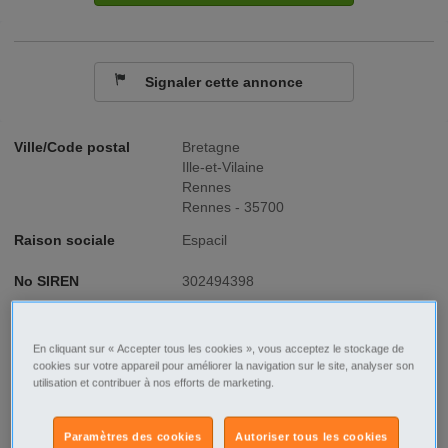
Signaler cette annonce
Ville/Code postal
Bretagne
Ille-et-Vilaine
Rennes
Rennes - 35700
Raison sociale
Espacil
No SIREN
‎302494398
Fonction
Immobilier
En cliquant sur « Accepter tous les cookies », vous acceptez le stockage de
Type de contrat
Stage-Alternance
cookies sur votre appareil pour améliorer la navigation sur le site, analyser son
utilisation et contribuer à nos efforts de marketing.
Type d'emploi
Temps plein
Paramètres des cookies
Autoriser tous les cookies