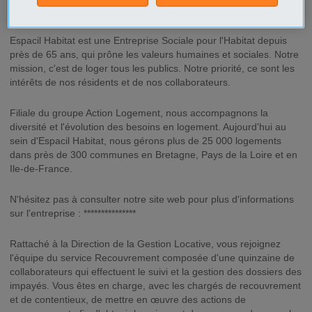
Description
Espacil Habitat est une Entreprise Sociale pour l'Habitat depuis
près de 65 ans, qui prône les valeurs humaines et sociales. Notre
mission, c'est de loger tous les publics. Notre priorité, ce sont les
intérêts de nos résidents et de nos collaborateurs.
Filiale du groupe Action Logement, nous accompagnons la
diversité et l'évolution des besoins en logement. Aujourd'hui au
sein d'Espacil Habitat, nous gérons plus de 25 000 logements
dans près de 300 communes en Bretagne, Pays de la Loire et en
Ile-de-France.
N'hésitez pas à consulter notre site web pour plus d'informations
sur l'entreprise : ***************
Rattaché à la Direction de la Gestion Locative, vous rejoignez
l'équipe du service Recouvrement composée d'une quinzaine de
collaborateurs qui effectuent le suivi et la gestion des dossiers des
impayés. Vous êtes en charge, avec les chargés de recouvrement
et de contentieux, de mettre en œuvre des actions de