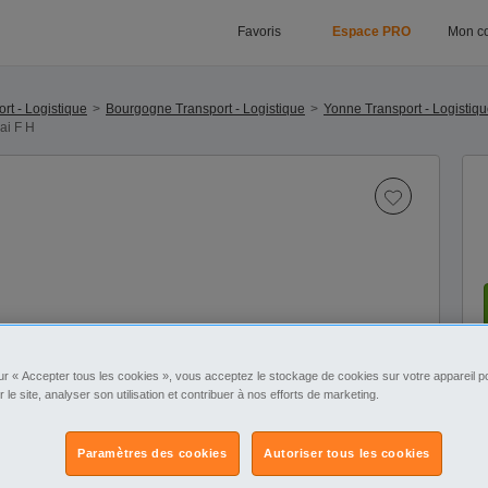
Favoris
Espace PRO
Mon c
rt - Logistique
Bourgogne Transport - Logistique
Yonne Transport - Logistiq
ai F H
ur « Accepter tous les cookies », vous acceptez le stockage de cookies sur votre appareil po
r le site, analyser son utilisation et contribuer à nos efforts de marketing.
Paramètres des cookies
Autoriser tous les cookies