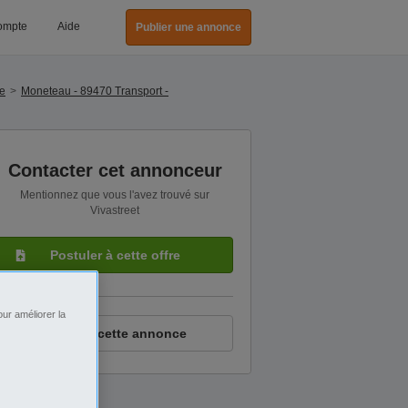
ompte
Aide
Publier une annonce
ue
Moneteau - 89470 Transport -
Contacter cet annonceur
Mentionnez que vous l'avez trouvé sur
Vivastreet
Postuler à cette offre
ur améliorer la
Signaler cette annonce