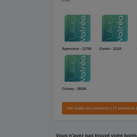
d'été.
Agencourt - 21700
Genlis - 21110
Crissey - 39100
Voir toutes les annonces ( 17 annonces )
Vous n'avez pas trouvé votre bonh