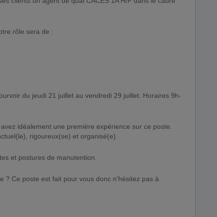
 ses clients un agent de quai CACES 1A H/F dans le cadre
tre rôle sera de :
urvoir du jeudi 21 juillet au vendredi 29 juillet. Horaires 9h-
avez idéalement une première expérience sur ce poste.
tuel(le), rigoureux(se) et organisé(e).
stes et postures de manutention.
 ? Ce poste est fait pour vous donc n'hésitez pas à