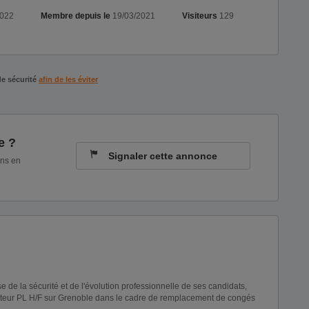
2022
Membre depuis le
19/03/2021
Visiteurs
129
de sécurité
afin de les éviter
e ?
Signaler cette annonce
ons en
e de la sécurité et de l'évolution professionnelle de ses candidats,
ucteur PL H/F sur Grenoble dans le cadre de remplacement de congés