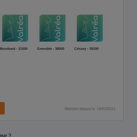
Montbard - 21500
Grenoble - 38000
Crissey - 39100
Membre depuis le: 19/03/2021
eur ?