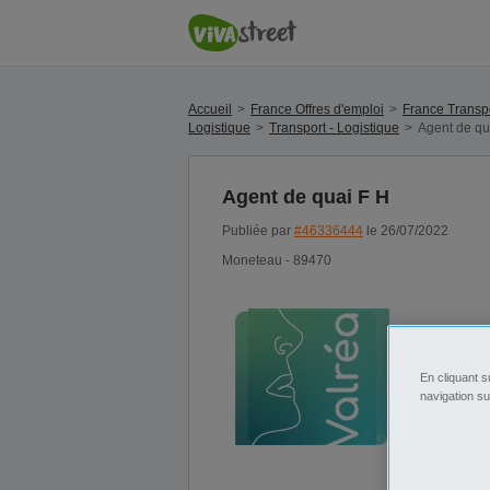
Accueil
France Offres d'emploi
France Transpo
Logistique
Transport - Logistique
Agent de qu
Agent de quai F H
Publiée par
#46336444
le 26/07/2022
Moneteau - 89470
En cliquant s
navigation su