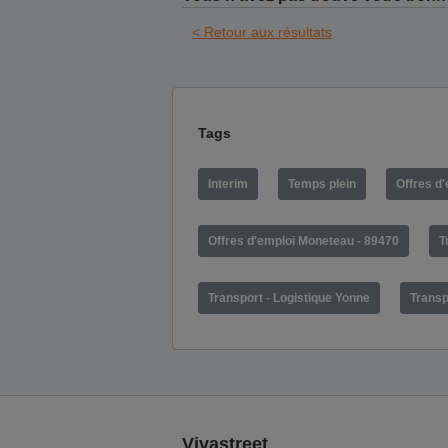
< Retour aux résultats
Tags
Interim
Temps plein
Offres d
Offres d'emploi Moneteau - 89470
T
Transport - Logistique Yonne
Transp
Vivastreet