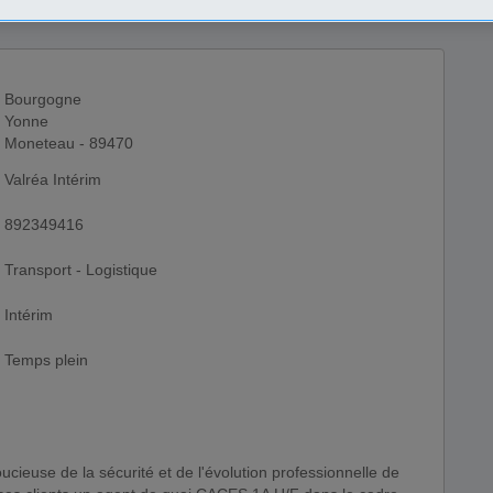
Bourgogne
Yonne
Moneteau - 89470
Valréa Intérim
892349416
Transport - Logistique
Intérim
Temps plein