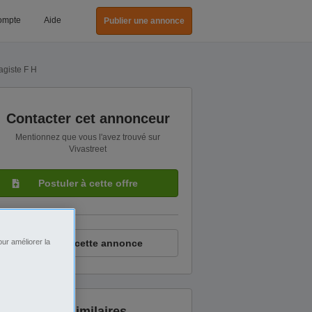
ompte
Aide
Publier une annonce
agiste F H
Contacter cet annonceur
Mentionnez que vous l'avez trouvé sur
Vivastreet
Postuler à cette offre
ur améliorer la
Signaler cette annonce
Annonces similaires