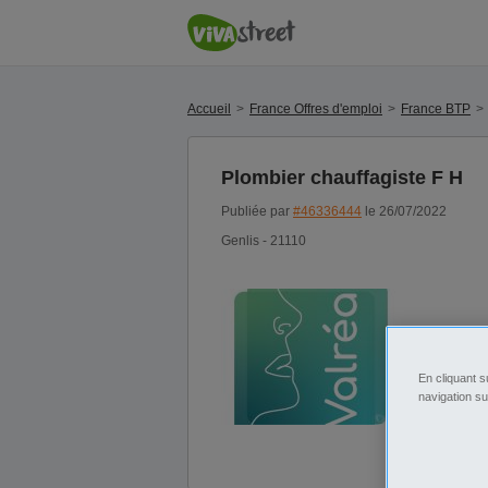
Accueil
France Offres d'emploi
France BTP
Plombier chauffagiste F H
Publiée par
#46336444
le 26/07/2022
Genlis - 21110
En cliquant s
navigation su