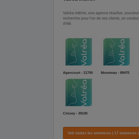
Valréa intérim, une agence réactive, soucieus
recherche pour l'un de ses clients, un cond
d'été.
Agencourt - 21700
Moneteau - 89470
Crissey - 39100
Voir toutes les annonces ( 17 annonces )