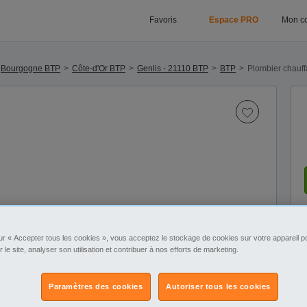
Favoris
Espace PRO
Mon c
Bourgogne BTP
Côte-d'Or BTP
Genlis - 21110 BTP
BTP
Plombier chauff
ur « Accepter tous les cookies », vous acceptez le stockage de cookies sur votre appareil po
r le site, analyser son utilisation et contribuer à nos efforts de marketing.
Paramètres des cookies
Autoriser tous les cookies