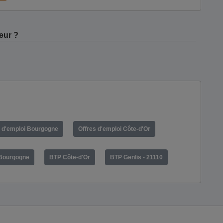
eur ?
s d'emploi Bourgogne
Offres d'emploi Côte-d'Or
Bourgogne
BTP Côte-d'Or
BTP Genlis - 21110