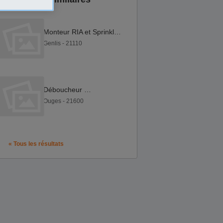
Monteur RIA et Sprinkler F H
Genlis - 21110
Déboucheur F H
Ouges - 21600
« Tous les résultats