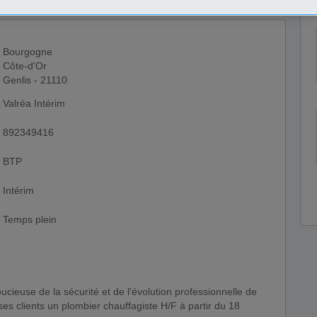
Bourgogne
Côte-d'Or
Genlis - 21110
Valréa Intérim
892349416
BTP
Intérim
Temps plein
es clients un plombier chauffagiste H/F à partir du 18