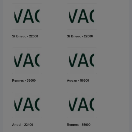
St Brieuc - 22000
St Brieuc - 22000
Rennes - 35000
Augan - 56800
Andel - 22400
Rennes - 35000