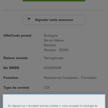
Signaler cette annonce
Ville/Code postal
Bretagne
Ille-et-Vilaine
Rennes
Rennes - 35000
Raison sociale
Servagroupe
No SIREN
501695548
Fonction
Ressources humaines - Formation
Type de contrat
CDI
Type d'emploi
Temps plein
En cliquant sur « Accepter tous les cookies », vous acceptez le stockage de