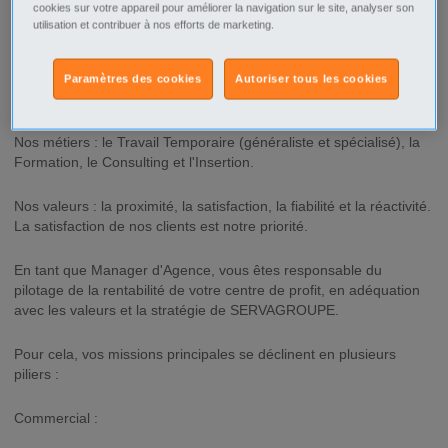
cookies sur votre appareil pour améliorer la navigation sur le site, analyser son
Description
utilisation et contribuer à nos efforts de marketing.
SERVAGROUPE, groupe familial fort de 22 ans d'expérience est
aujourd'hui un acteur incontournable de l'emploi, avec 19 agences
Paramètres des cookies
Autoriser tous les cookies
implantées dans le Grand Ouest.
Nos métiers : le Travail Temporaire (généraliste et spécialisé), la
Formation, le Consulting et l'Insertion.
Nos valeurs : la proximité, la satisfaction, la fiabilité et la réactivité.
La satisfaction de nos clients est notre priorité.
En tant que Manager d'Agence, vous êtes responsable du
pilotage de la rentabilité de votre centre de profit, en adéquation
avec les valeurs et la stratégie de SERVAGROUPE.
Pour cela, vos missions principales se déclinent en plusieurs
piliers :
Commercial :