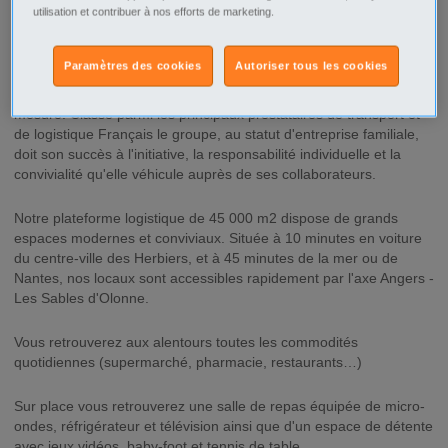
utilisation et contribuer à nos efforts de marketing.
Description
Paramètres des cookies
Autoriser tous les cookies
Le Roy Logistique est un organisateur de transport national et
international, et un prestataire de solutions logistiques sur
mesure. Classé parmi les principaux prestataires de transport et
de logistique Français le groupe, au statut d'entreprise familiale,
doit son succès à l'initiative, la responsabilité individuelle et la
convivialité qu'elle véhicule auprès de ses collaborateurs.
Notre plateforme logistique de 45 000 m2 dispose de grands
espaces modernes et conviviaux. Située à 10 minutes en voiture
du centre-ville des Herbiers, et à 45 minutes de la mer ou de
Nantes, nos locaux sont accessibles rapidement par l'axe Angers -
Les Sables d'Olonne.
Vous retrouverez aux alentours toutes les commodités
quotidiennes (supermarché, pharmacie, restaurants…)
Sur place vous retrouverez une salle de repas équipée de micro-
ondes, réfrigérateur et télévision ainsi que d'un espace de détente
avec jeux vidéos, baby-foot et tennis de table.