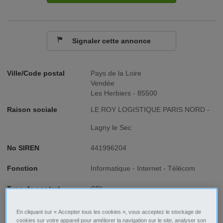
Signaler cette annonce
Ville/Code postal
Pays de la Loire
Vendée
Les Herbiers - 85500
Raison sociale
LE ROY LOGISTIQUE PARIS NORD -
Lagny le Sec
No SIREN
441996204
Fonction
Informatique - Internet - Télécom
Type de contrat
CDI
Type d'emploi
Temps plein
En cliquant sur « Accepter tous les cookies », vous acceptez le stockage de
cookies sur votre appareil pour améliorer la navigation sur le site, analyser son