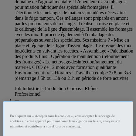
domaine de l'agro-alimentaire ! L'opérateur d'assemblage a
pour mission fabriquer des spécialités fromagères. Il
sélectionne les mélanges de matières premières nécessaires
dans le frigo tampon. Ces mélanges sont préparés en amont
par les préparateurs de mélange. Il réalise la mise en place et
le calibrage de la ligne d'assemblage. Il assemble les fromages
avec les mix. Il procède également à l'emballage des
préparations suivant les spécialités. Ses missions ? - Mise en
place et réglage de la ligne d'assemblage - Le dosage des mix
ingrédients en suivant les recettes, - Assemblage - Palettisation
des produits finis - Opération de manutention (retournement
des fromages) - Le nettoyage/désinfection/rangement du
matériel. CDD de 12 mois avec formation qualifiante
Environnement frais Horaires : Travail en équipe 2x8 ou 3x8
(démarrage à 5h ou 13h ou 21h en période de forte activité)
Job Industrie et Production Corbas - Rhône
Professionnel
En cliquant sur « Accepter tous les cookies », vous acceptez le stockage de
cookies sur votre appareil pour améliorer la navigation sur le site, analyser son
utilisation et contribuer à nos efforts de marketing.