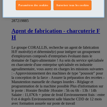
Paramètres des cookies
Autoriser tous les cookies
287219885
Agent de fabrication - charcuterie F
H
Le groupe CORALLIS, recherche un agent de fabrication
H/F motivé(e) et déterminé(e) pour intégrer un groupement
d'employeurs composés d'entreprises évoluant dans le
domaine de l'agro-alimentaire ! Au sein du service spécialisée
en charcuterie d'une entreprise spécialisée en industrie
agroalimentaire, vous aurez en charges les missions suivantes
: - Approvisionnement des machines de type "poussoir" pour
la conception de la farce - Assurer la préparation des recettes -
Manutention manuelle de charges lourdes - Réglage et
programmation de la machine possible Plus d'information sur
le poste : Horaire flexible :Horaire : 5h ou 6h - 13h / 14h
Salaire : 11,07€/h + prime de froid Environnement frais : entre
0 et 4 degrés Environnement salle blanche CDD de 12 mois
avec formation assurée sur poste de travail