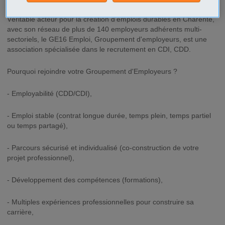
Véritable acteur pour la création d'emplois durables en Charente,
avec son réseau de plus de 140 employeurs adhérents multi-
sectoriels, le GE16 Emploi, Groupement d'employeurs, est une
association spécialisée dans le recrutement en CDI, CDD.
Pourquoi rejoindre votre Groupement d'Employeurs ?
- Employabilité (CDD/CDI),
- Emploi stable (contrat longue durée, temps plein, temps partiel
ou temps partagé),
- Parcours sécurisé et individualisé (co-construction de votre
projet professionnel),
- Développement des compétences (formations),
- Multiples expériences professionnelles pour construire sa
carrière,