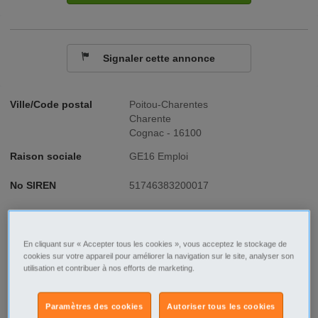
Signaler cette annonce
Ville/Code postal
Poitou-Charentes
Charente
Cognac - 16100
Raison sociale
GE16 Emploi
No SIREN
51746383200017
Fonction
Industrie - Production
Type de contrat
CDI
En cliquant sur « Accepter tous les cookies », vous acceptez le stockage de
cookies sur votre appareil pour améliorer la navigation sur le site, analyser son
utilisation et contribuer à nos efforts de marketing.
Type d'emploi
Temps plein
Paramètres des cookies
Autoriser tous les cookies
Description