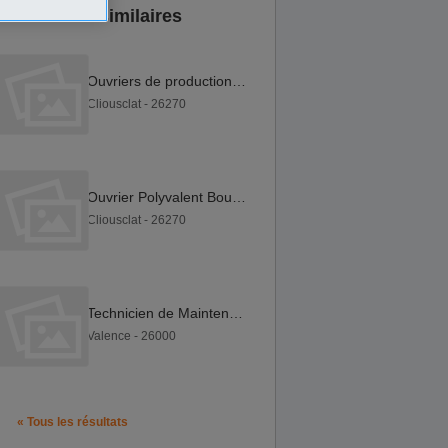
Annonces similaires
Ouvriers de production Conditionnement (H F)
Cliousclat - 26270
Ouvrier Polyvalent Boucherie (H F)
Cliousclat - 26270
Technicien de Maintenance industrielle (BL) F H
Valence - 26000
« Tous les résultats