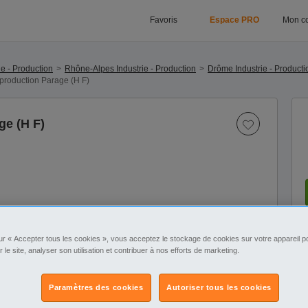
Favoris
Espace PRO
Mon c
ie - Production
Rhône-Alpes Industrie - Production
Drôme Industrie - Producti
 production Parage (H F)
ge (H F)
ur « Accepter tous les cookies », vous acceptez le stockage de cookies sur votre appareil po
r le site, analyser son utilisation et contribuer à nos efforts de marketing.
Paramètres des cookies
Autoriser tous les cookies