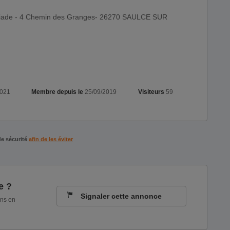
riade - 4 Chemin des Granges- 26270 SAULCE SUR
2021
Membre depuis le
25/09/2019
Visiteurs
59
de sécurité
afin de les éviter
e ?
Signaler cette annonce
ons en