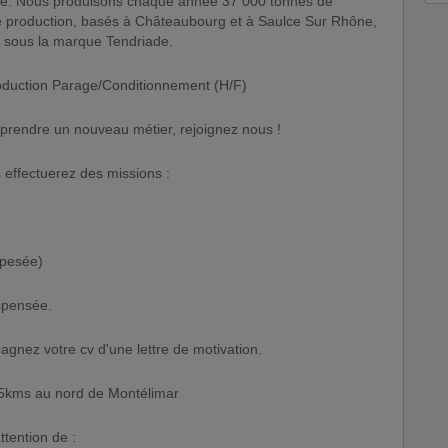
ce. Nous produisons chaque année 37 000 tonnes de
 de production, basés à Châteaubourg et à Saulce Sur Rhône,
sous la marque Tendriade.
oduction Parage/Conditionnement (H/F)
pprendre un nouveau métier, rejoignez nous !
 effectuerez des missions :
 pesée)
spensée.
agnez votre cv d'une lettre de motivation.
15kms au nord de Montélimar
ttention de :