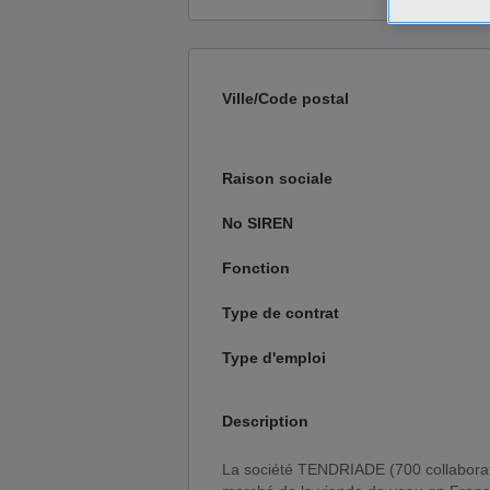
Ville/Code postal
Raison sociale
No SIREN
Fonction
Type de contrat
Type d'emploi
Description
La société TENDRIADE (700 collaborateurs, 250 Ms d'euros de CA) est un acteur majeur du