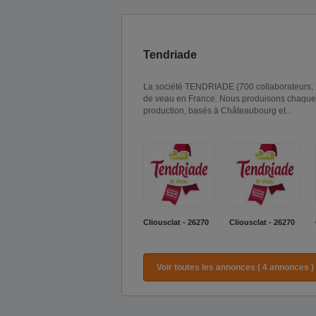
Tendriade
La société TENDRIADE (700 collaborateurs, 
de veau en France. Nous produisons chaque a
production, basés à Châteaubourg et...
Cliousclat - 26270
Cliousclat - 26270
Voir toutes les annonces ( 4 annonces )