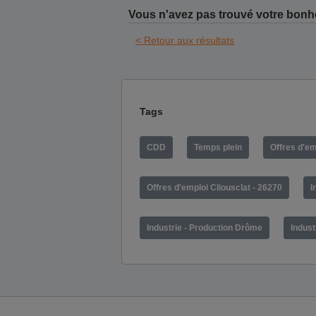
Vous n'avez pas trouvé votre bonh
< Retour aux résultats
Tags
CDD
Temps plein
Offres d'e
Offres d'emploi Cliousclat - 26270
I
Industrie - Production Drôme
Indust