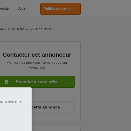
ompte
Aide
Publier une annonce
on
Cliousclat - 26270 Industrie -
Contacter cet annonceur
Mentionnez que vous l'avez trouvé sur
Vivastreet
Postuler à cette offre
ur améliorer la
Signaler cette annonce