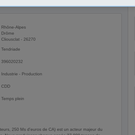
Rhône-Alpes
Drôme
Cliousclat - 26270
Tendriade
396020232
Industrie - Production
CDD
Temps plein