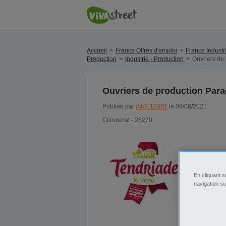
Accueil
France Offres d'emploi
France Industr
Production
Industrie - Production
Ouvriers de
Ouvriers de production Para
Publiée par
#44019361
le 09/06/2021
Cliousclat - 26270
En cliquant s
navigation su