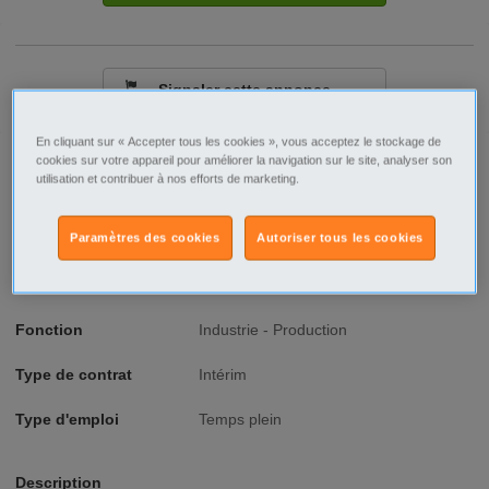
Signaler cette annonce
En cliquant sur « Accepter tous les cookies », vous acceptez le stockage de
Ville/Code postal
Poitou-Charentes
cookies sur votre appareil pour améliorer la navigation sur le site, analyser son
utilisation et contribuer à nos efforts de marketing.
Deux-Sèvres
Brioux sur Boutonne - 79170
Paramètres des cookies
Autoriser tous les cookies
Raison sociale
Niort Intérim
No SIREN
518864350
Fonction
Industrie - Production
Type de contrat
Intérim
Type d'emploi
Temps plein
Description