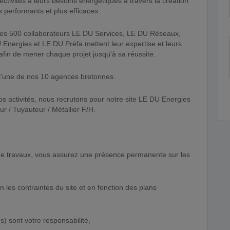
llectivités à leurs besoins énergétiques à travers la création
us performants et plus efficaces.
e, les 500 collaborateurs LE DU Services, LE DU Réseaux,
ergies et LE DU Préfa mettent leur expertise et leurs
s afin de mener chaque projet jusqu'à sa réussite.
l'une de nos 10 agences bretonnes.
 activités, nous recrutons pour notre site LE DU Energies
 / Tuyauteur / Métallier F/H.
de travaux, vous assurez une présence permanente sur les
n les contraintes du site et en fonction des plans
s) sont votre responsabilité,