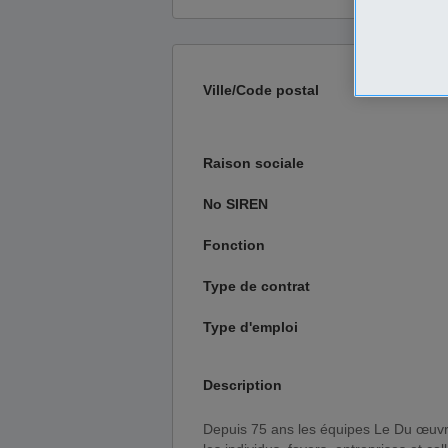
Ville/Code postal
Raison sociale
No SIREN
Fonction
Type de contrat
Type d'emploi
Description
Depuis 75 ans les équipes Le Du œuvrent au quotidien sur le grand Ouest pour alimenter et relier