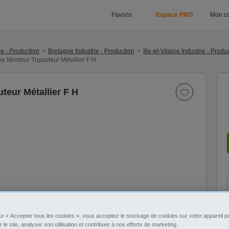
Favoris
Espace PRO
Mon c
ie - Production
Bretagne Industrie - Production
Ille-et-Vilaine Industrie - Produ
pe Monteur Tuyauteur Métallier F H
teur Métallier F H
ur « Accepter tous les cookies », vous acceptez le stockage de cookies sur votre appareil po
r le site, analyser son utilisation et contribuer à nos efforts de marketing.