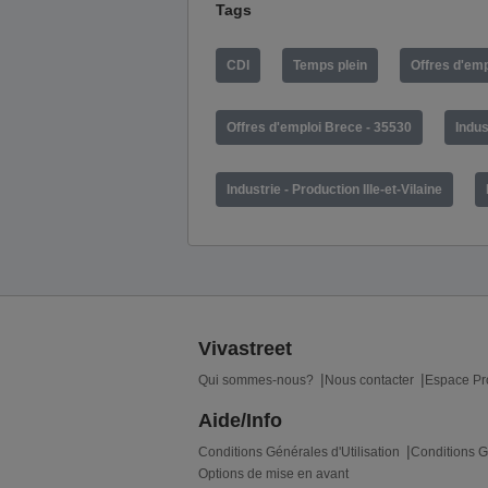
Tags
CDI
Temps plein
Offres d'em
Offres d'emploi Brece - 35530
Indus
Industrie - Production Ille-et-Vilaine
Vivastreet
Qui sommes-nous?
Nous contacter
Espace Pr
Aide/Info
Conditions Générales d'Utilisation
Conditions G
Options de mise en avant