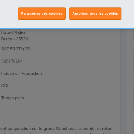
Paramètres des cookies
Autoriser tous les cookies
Bretagne
Ille-et-Vilaine
Brece - 35530
SADER TP (22)
329778104
Industrie - Production
CDI
Temps plein