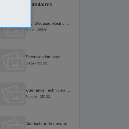
Annonces similaires
Chef d'équipe électricien F H
Brece - 35530
Electricien industriel F H
Brece - 35530
Alternance Technicien des métiers de l'eau en industrie F H
Beauce - 35133
Conducteur de travaux électriques F H