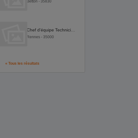
Betton - 35830
Chef d'équipe Technicien de Maintenance Itinérant F H
Rennes - 35000
« Tous les résultats