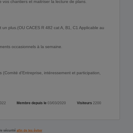
vos chantiers et maitriser la lecture de plans.
t un plus.(OU CACES R 482 cat A, B1, C1 Applicable au
ments occasionnels à la semaine.
(Comité d'Entreprise, intéressement et participation,
2022
Membre depuis le
03/03/2020
Visiteurs
2200
de sécurité
afin de les éviter