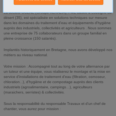
Description
La société OCENE (Groupe KERALIA), PME basée à Louvigné du
désert (35), est spécialisée en solutions techniques sur mesure
dans les domaines du traitement d'eau et équipements d'hygiène
auprès des industriels, collectivités et agriculteurs . Nous sommes
une entreprise de 75 collaborateurs dans un groupe familial en
pleine croissance (150 salariés).
Implantés historiquement en Bretagne, nous avons développé nos
métiers au niveau national.
Votre mission : Accompagné tout au long de votre alternance par
un tuteur et une équipe, vous réaliserez le montage et la mise en
service d'installations de traitement d'eau (filtration, osmoseur,
chloration...), d'hygiène et de compostage auprès des clients
industriels (agroalimentaire, campings…), agriculteurs
(maraichers, serristes) & collectivités.
Sous la responsabilité du responsable Travaux et d'un chef de
chantier, vous aurez pour mission :