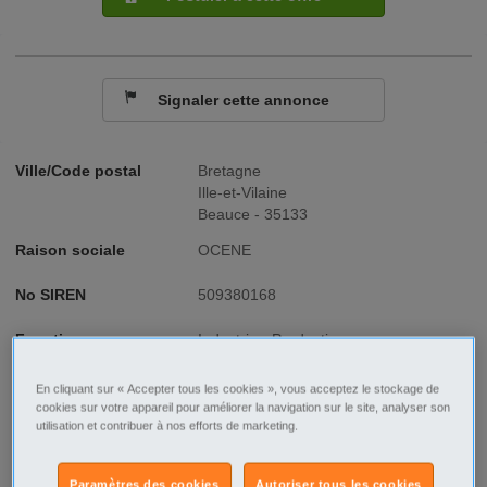
Signaler cette annonce
Ville/Code postal
Bretagne
Ille-et-Vilaine
Beauce - 35133
Raison sociale
OCENE
No SIREN
509380168
Fonction
Industrie - Production
Type de contrat
Stage-Alternance
En cliquant sur « Accepter tous les cookies », vous acceptez le stockage de
cookies sur votre appareil pour améliorer la navigation sur le site, analyser son
utilisation et contribuer à nos efforts de marketing.
Type d'emploi
Temps plein
Paramètres des cookies
Autoriser tous les cookies