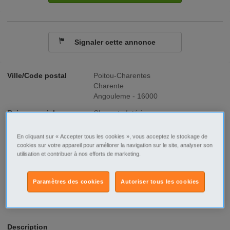
Signaler cette annonce
Ville/Code postal
Poitou-Charentes
Charente
Angouleme - 16000
Raison sociale
Charente Intérim
No SIREN
423192277
En cliquant sur « Accepter tous les cookies », vous acceptez le stockage de
cookies sur votre appareil pour améliorer la navigation sur le site, analyser son
utilisation et contribuer à nos efforts de marketing.
Fonction
Industrie - Production
Type de contrat
Intérim
Paramètres des cookies
Autoriser tous les cookies
Type d'emploi
Temps plein
Description